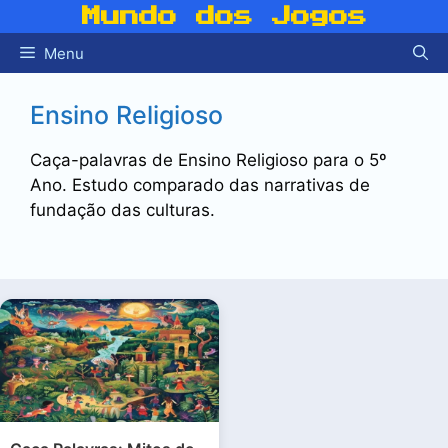
Pular
Mundo dos Jogos
para
Menu
o
conteúdo
Ensino Religioso
Caça-palavras de Ensino Religioso para o 5º
Ano. Estudo comparado das narrativas de
fundação das culturas.