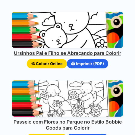
Ursinhos Pai e Filho se Abraçando para Colorir
🎨 Colorir Online
🖨️ Imprimir (PDF)
Passeio com Flores no Parque no Estilo Bobbie
Goods para Colorir