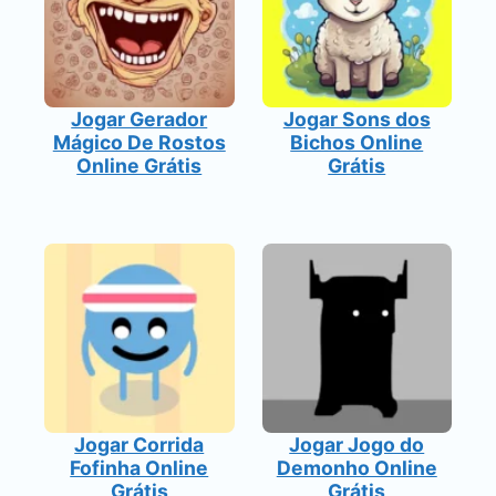
Jogar Gerador
Jogar Sons dos
Mágico De Rostos
Bichos Online
Online Grátis
Grátis
Jogar Corrida
Jogar Jogo do
Fofinha Online
Demonho Online
Grátis
Grátis