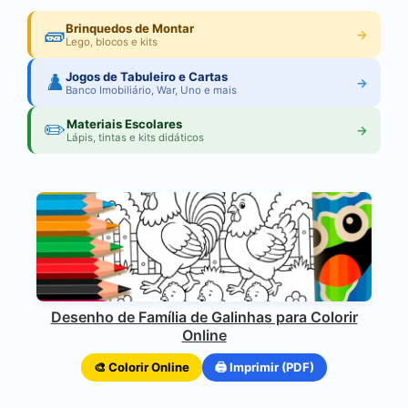
🧱
Brinquedos de Montar
→
Lego, blocos e kits
♟️
Jogos de Tabuleiro e Cartas
→
Banco Imobiliário, War, Uno e mais
✏️
Materiais Escolares
→
Lápis, tintas e kits didáticos
Desenho de Família de Galinhas para Colorir
Online
🎨 Colorir Online
🖨️ Imprimir (PDF)