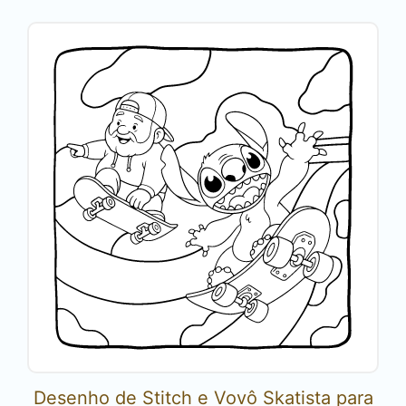
Desenho de Stitch e Vovô Skatista para