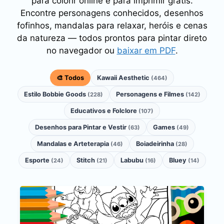
para colorir online e para imprimir grátis.
Encontre personagens conhecidos, desenhos
fofinhos, mandalas para relaxar, heróis e cenas
da natureza — todos prontos para pintar direto
no navegador ou
baixar em PDF
.
🎨 Todos
Kawaii Aesthetic
(464)
Estilo Bobbie Goods
Personagens e Filmes
(228)
(142)
Educativos e Folclore
(107)
Desenhos para Pintar e Vestir
Games
(63)
(49)
Mandalas e Arteterapia
Boiadeirinha
(46)
(28)
Esporte
Stitch
Labubu
Bluey
(24)
(21)
(16)
(14)