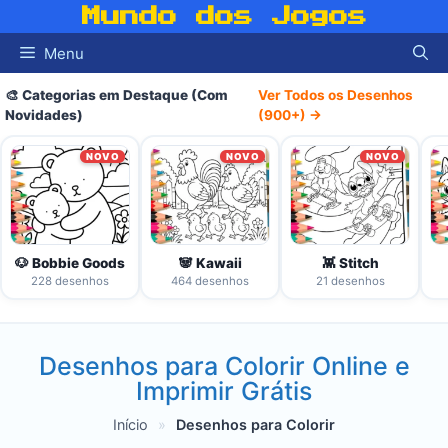
Pular
Mundo dos Jogos
para
Menu
o
conteúdo
🎨 Categorias em Destaque (Com
Ver Todos os Desenhos
Novidades)
(900+) →
NOVO
NOVO
NOVO
🐶 Bobbie Goods
🐼 Kawaii
👾 Stitch
228 desenhos
464 desenhos
21 desenhos
Desenhos para Colorir Online e
Imprimir Grátis
Início
»
Desenhos para Colorir