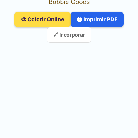
Bobbie Goods
🎨 Colorir Online
🖨️ Imprimir PDF
🔗 Incorporar