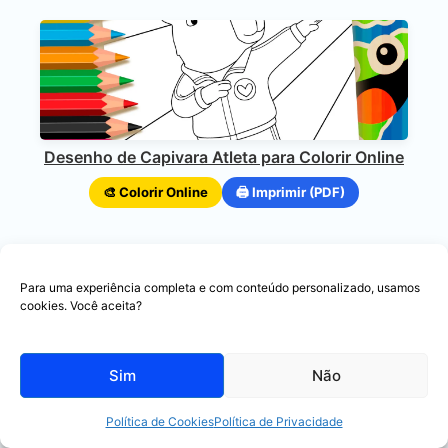
Desenho de Capivara Atleta para Colorir Online
🎨 Colorir Online
🖨️ Imprimir (PDF)
Para uma experiência completa e com conteúdo personalizado, usamos
cookies. Você aceita?
Sim
Não
Ursinhos Pai e Filho se Abraçando para Colorir
🎨 Colorir Online
🖨️ Imprimir (PDF)
Política de Cookies
Política de Privacidade