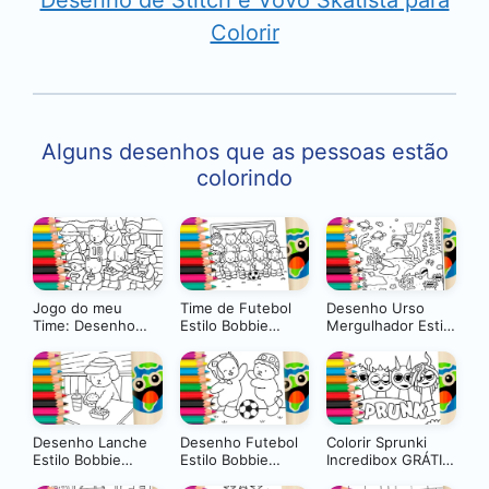
Desenho de Stitch e Vovô Skatista para
Colorir
Alguns desenhos que as pessoas estão
colorindo
Jogo do meu
Time de Futebol
Desenho Urso
Time: Desenho
Estilo Bobbie
Mergulhador Estilo
Estilo Bobbie
Goods GRÁTIS ▷
Bobbie Goods
Goods para Colorir
Pinte no celular
GRÁTIS ▷ Pinte no
Online
Celular
Desenho Lanche
Desenho Futebol
Colorir Sprunki
Estilo Bobbie
Estilo Bobbie
Incredibox GRÁTIS
Goods para Colorir
Goods para Colorir
▷ Pinte Agora