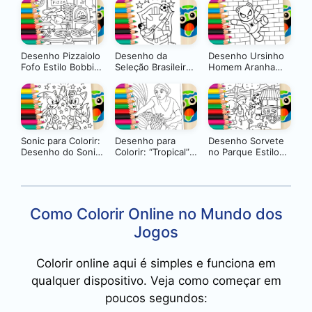
Desenho Pizzaiolo
Desenho da
Desenho Ursinho
Fofo Estilo Bobbie
Seleção Brasileira
Homem Aranha
Goods GRÁTIS ▷
de Futebol para
Para Colorir
Pinte no Celular
Colorir: Pinte
GRÁTIS ▷ Pinte
Online ou Imprima
Online
em Alta Qualidade
Sonic para Colorir:
Desenho para
Desenho Sorvete
Desenho do Sonic
Colorir: “Tropical”
no Parque Estilo
e Tails
de Anita Malfatti –
Bobbie Goods
Arte Brasileira para
para Colorir
Pintar!
Como Colorir Online no Mundo dos
Jogos
Colorir online aqui é simples e funciona em
qualquer dispositivo. Veja como começar em
poucos segundos: