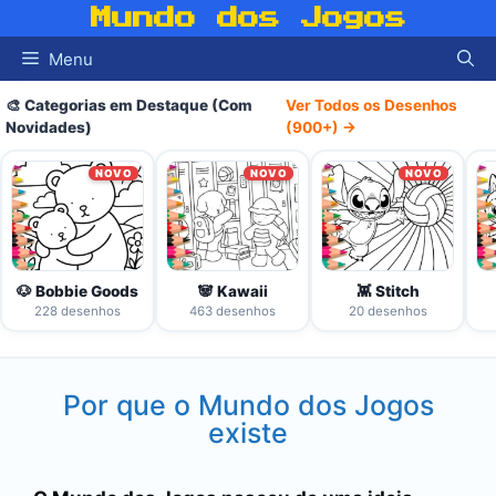
Pular
Mundo dos Jogos
para
Menu
o
conteúdo
🎨 Categorias em Destaque (Com
Ver Todos os Desenhos
Novidades)
(900+) →
NOVO
NOVO
NOVO
🐶 Bobbie Goods
🐼 Kawaii
👾 Stitch
228 desenhos
463 desenhos
20 desenhos
Por que o Mundo dos Jogos
existe