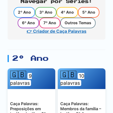
Navegar por Séries:
2º Ano
3º Ano
4º Ano
5º Ano
6º Ano
7º Ano
Outros Temas
👉 Criador de Caça Palavras
2º Ano
🇬🇧
🇬🇧
9
10
palavras
palavras
Caça Palavras:
Caça Palavras:
Preposições em
Membros da família –