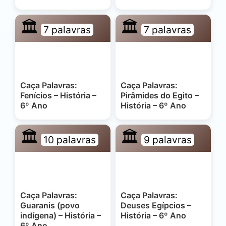
🏛️
🏛️
7 palavras
7 palavras
Caça Palavras:
Caça Palavras:
Fenícios – História –
Pirâmides do Egito –
6º Ano
História – 6º Ano
🏛️
🏛️
10 palavras
9 palavras
Caça Palavras:
Caça Palavras:
Guaranis (povo
Deuses Egípcios –
indígena) – História –
História – 6º Ano
6º Ano