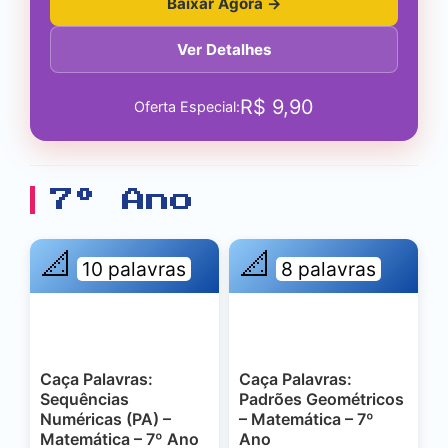
Baixar Agora →
Ver Detalhes
R$
9,90
Oferta Especial:
7º Ano
📐
📐
10 palavras
8 palavras
Caça Palavras:
Caça Palavras:
Sequências
Padrões Geométricos
Numéricas (PA) –
– Matemática – 7º
Matemática – 7º Ano
Ano