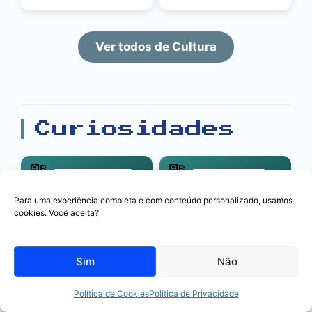
Ver todos de Cultura
Curiosidades
🔠
🔠
17 palavras
8 palavras
Para uma experiência completa e com conteúdo personalizado, usamos
cookies. Você aceita?
Davi: Nasce um Rei —
Copa 2026: Brasil x
Sim
Não
6 lições de fé, do
Noruega! Prepare-se
pastor menino ao rei
para o Jogo com um
Política de Cookies
Política de Privacidade
Desafio Exclusivo