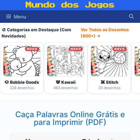
Pular
Mundo dos Jogos
para
Menu
o
conteúdo
🎨 Categorias em Destaque (Com
Ver Todos os Desenhos
Novidades)
(900+) →
NOVO
NOVO
NOVO
🐶 Bobbie Goods
🐼 Kawaii
👾 Stitch
228 desenhos
463 desenhos
20 desenhos
Caça Palavras Online Grátis e
para Imprimir (PDF)