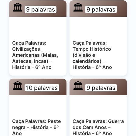
🏛️
🏛️
9 palavras
9 palavras
Caça Palavras:
Caça Palavras:
Civilizações
Tempo Histórico
Americanas (Maias,
(divisão e
Astecas, Incas) –
calendários) –
História – 6º Ano
História – 6º Ano
🏛️
🏛️
10 palavras
9 palavras
Caça Palavras: Peste
Caça Palavras: Guerra
negra – História – 6º
dos Cem Anos –
Ano
História – 6º Ano