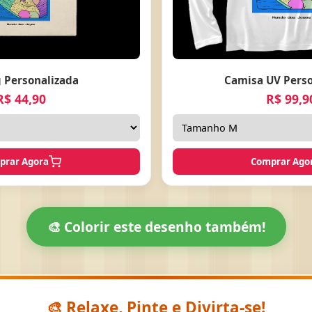
 Personalizada
Camisa UV Perso
R$ 44,90
R$ 99,9
prar Agora
Comprar Ago
🎨 Colorir este desenho também!
🎨 Relaxe, Pinte e Divirta-se!