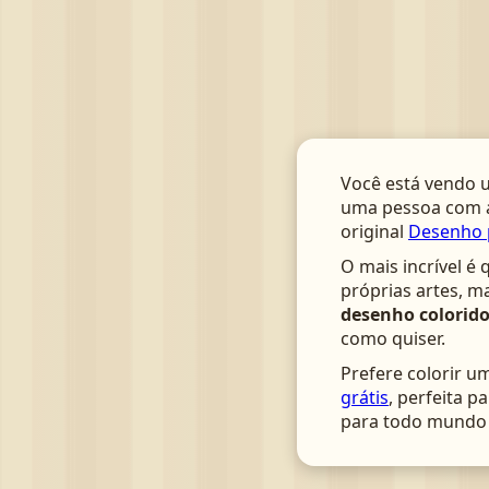
Você está vendo u
uma pessoa com a
original
Desenho p
O mais incrível é 
próprias artes, m
desenho colorido
como quiser.
Prefere colorir u
grátis
, perfeita p
para todo mundo 