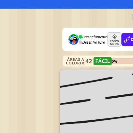
Preenchimento
CONTA
Desenho livre
GOTAS
ÁREAS A
42
FÁCIL
0%
COLORIR: