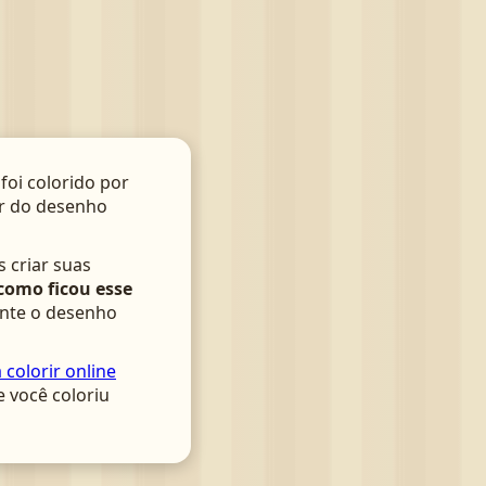
foi colorido por
tir do desenho
s criar suas
como ficou esse
ente o desenho
colorir online
e você coloriu