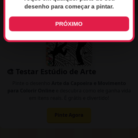
desenho para começar a pintar.
PRÓXIMO
🎨 Testar Estúdio de Arte
Pinte o desenho
Arte da Capoeira e Movimento
para Colorir Online
e descubra como ele ganha vida
em itens reais. É grátis e divertido!
Pinte Agora