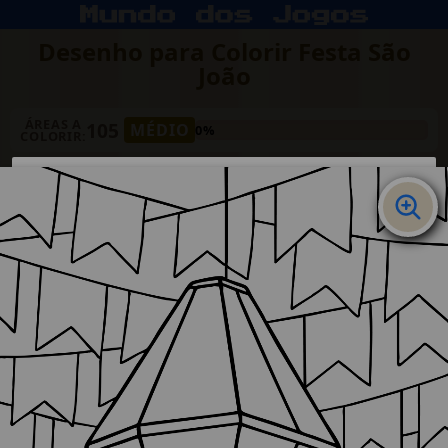
Desenho para Colorir Festa São
João
ÁREAS A
105
MÉDIO
0%
COLORIR: