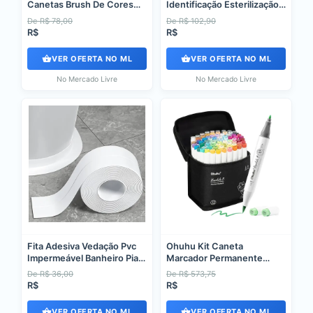
Canetas Brush De Cores
Identificação Esterilização
Sortidas Kit Cane 60 Cores
Autoclave Preto
De R$ 78,00
De R$ 102,90
R$
R$
VER OFERTA NO ML
VER OFERTA NO ML
No Mercado Livre
No Mercado Livre
Fita Adesiva Vedação Pvc
Ohuhu Kit Caneta
Impermeável Banheiro Pia
Marcador Permanente
Box 35mm Branco
Ponta Dupla 72 Cores
De R$ 36,00
De R$ 573,75
R$
R$
VER OFERTA NO ML
VER OFERTA NO ML