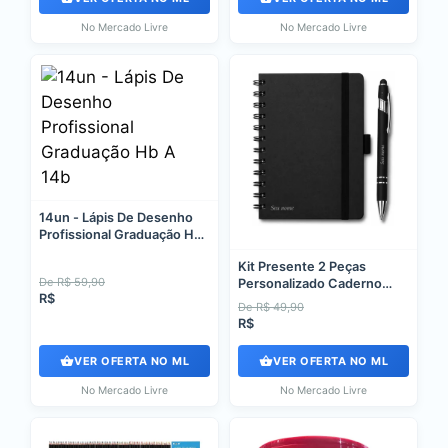
No Mercado Livre
No Mercado Livre
14un - Lápis De Desenho
Profissional Graduação Hb
A 14b
Kit Presente 2 Peças
De R$ 59,90
Personalizado Caderno
R$
Caneta Preto
De R$ 49,90
R$
VER OFERTA NO ML
VER OFERTA NO ML
No Mercado Livre
No Mercado Livre