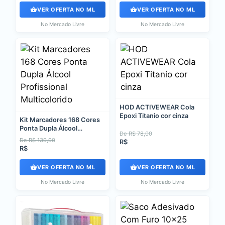
VER OFERTA NO ML
VER OFERTA NO ML
No Mercado Livre
No Mercado Livre
HOD ACTIVEWEAR Cola
Epoxi Titanio cor cinza
Kit Marcadores 168 Cores
Ponta Dupla Álcool
De R$ 78,00
Profissional Multicolorido
De R$ 139,90
R$
R$
VER OFERTA NO ML
VER OFERTA NO ML
No Mercado Livre
No Mercado Livre