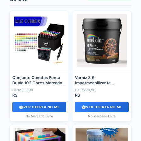
Conjunto Canetas Ponta
Verniz 3,6
Dupla 102 Cores Marcador
Impermeabilizante
Permanente Colorido
Brilhante Base Água
De R$ 99,90
De R$ 78,90
Madeira Incolor Brilhante
R$
R$
VER OFERTA NO ML
VER OFERTA NO ML
No Mercado Livre
No Mercado Livre