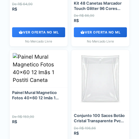
Kit 48 Canetas Marcador
De R$ 64,90
Touch Glitter 96 Cores
R$
Ponta Dupla 96 Cores
De R$ 86,90
R$
VER OFERTA NO ML
VER OFERTA NO ML
No Mercado Livre
No Mercado Livre
Painel Mural Magnetico
Fotos 40x60 12 Imãs 1
Postiti Caneta
Conjunto 100 Sacos Botão
De R$ 159,90
Cristal Transparente Pvc
R$
25x30
De R$ 196,66
R$