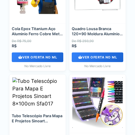
Cola Epox Titanium Aço
Quadro Lousa Branca
Aluminio Ferro Cobre Metal
120x90 Moldura Alumínio +
HOD ACTIVEWEAR
4 Can 1 Apg Branco
De R$ 75,00
De R$ 259,90
R$
R$
VER OFERTA NO ML
VER OFERTA NO ML
No Mercado Livre
No Mercado Livre
Tubo Telescópio Para Mapa
E Projetos Sinoart
8x100cm Sfa017