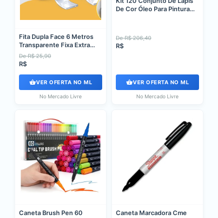
Kit 120 Conjunto De Lápis
De Cor Óleo Para Pintura
Criativas
Fita Dupla Face 6 Metros
De R$ 206,40
Transparente Fixa Extra
R$
Forte Nano Transparente
De R$ 25,90
Lisa
R$
VER OFERTA NO ML
VER OFERTA NO ML
No Mercado Livre
No Mercado Livre
Caneta Brush Pen 60
Caneta Marcadora Cme