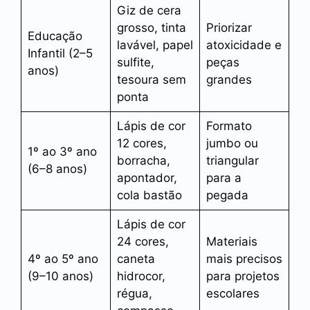
Giz de cera
grosso, tinta
Priorizar
Educação
lavável, papel
atoxicidade e
Infantil (2–5
sulfite,
peças
anos)
tesoura sem
grandes
ponta
Lápis de cor
Formato
12 cores,
jumbo ou
1º ao 3º ano
borracha,
triangular
(6–8 anos)
apontador,
para a
cola bastão
pegada
Lápis de cor
24 cores,
Materiais
4º ao 5º ano
caneta
mais precisos
(9–10 anos)
hidrocor,
para projetos
régua,
escolares