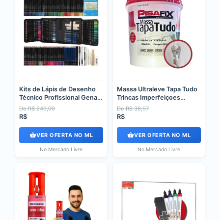
Kits de Lápis de Desenho
Massa Ultraleve Tapa Tudo
Técnico Profissional Genai
Trincas Imperfeiçoes
com 145 Peças
Parede 340g Cor Branco
De R$ 240,00
De R$ 36,97
R$
R$
VER OFERTA NO ML
VER OFERTA NO ML
No Mercado Livre
No Mercado Livre