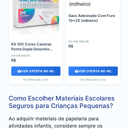
Saco Adesivado Com Furo
10x25 (milheiro)
De R$ 198,45
Kit 100 Cores Canetas
R$
Ponta Dupla Desenho
Colorir Brush Pen
De R$ 44,90
Multicolorido Kit Com 100
R$
Cores Diferentes
VER OFERTA NO ML
VER OFERTA NO ML
No Mercado Livre
No Mercado Livre
Como Escolher Materiais Escolares
Seguros para Crianças Pequenas?
Ao adquirir materiais de papelaria para
atividades infantis, considere sempre os