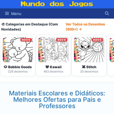
Pular
Mundo dos Jogos
para
Menu
o
conteúdo
🎨 Categorias em Destaque (Com
Ver Todos os Desenhos
Novidades)
(900+) →
NOVO
NOVO
NOVO
🐶 Bobbie Goods
🐼 Kawaii
👾 Stitch
228 desenhos
463 desenhos
20 desenhos
Materiais Escolares e Didáticos:
Melhores Ofertas para Pais e
Professores