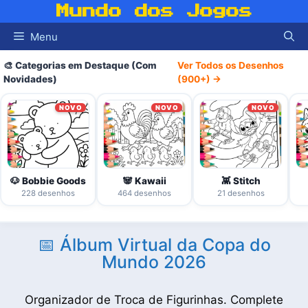
Pular
Mundo dos Jogos
para
Menu
o
conteúdo
🎨 Categorias em Destaque (Com
Ver Todos os Desenhos
Novidades)
(900+) →
NOVO
NOVO
NOVO
🐶 Bobbie Goods
🐼 Kawaii
👾 Stitch
228 desenhos
464 desenhos
21 desenhos
📅 Álbum Virtual da Copa do
Mundo 2026
Organizador de Troca de Figurinhas. Complete