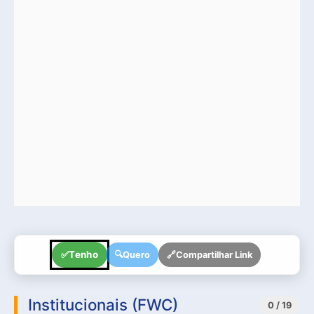
✅
Tenho
🔍
Quero
🔗
Compartilhar Link
Institucionais (FWC)
0 / 19