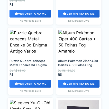
De R$ 18,49
R$
VER OFERTA NO ML
VER OFERTA NO ML
No Mercado Livre
No Mercado Livre
Puzzle Quebra-cabeças
Álbum Pokémon Zíper 400
Metal Encaixe 3d Enigma
Cartas + 50 Folhas Tcg
Antigo Vários
Amarelo
De R$ 68,00
De R$ 169,00
R$
R$
VER OFERTA NO ML
VER OFERTA NO ML
No Mercado Livre
No Mercado Livre