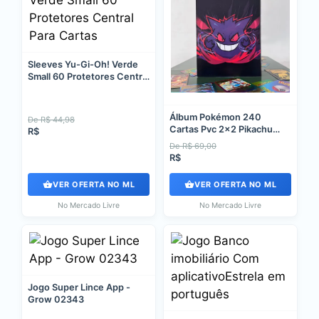
Sleeves Yu-Gi-Oh! Verde
Small 60 Protetores Central
Para Cartas
Álbum Pokémon 240
De R$ 44,98
Cartas Pvc 2x2 Pikachu
R$
Gengar 2026 Violeta
De R$ 69,00
R$
VER OFERTA NO ML
VER OFERTA NO ML
No Mercado Livre
No Mercado Livre
Jogo Super Lince App -
Grow 02343