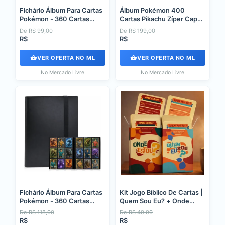
Fichário Álbum Para Cartas
Álbum Pokémon 400
Pokémon - 360 Cartas
Cartas Pikachu Zíper Capa
Pasta Otug Preto
Dura Tcg Criança Amarelo
De R$ 99,00
De R$ 199,00
R$
R$
VER OFERTA NO ML
VER OFERTA NO ML
No Mercado Livre
No Mercado Livre
Fichário Álbum Para Cartas
Kit Jogo Bíblico De Cartas |
Pokémon - 360 Cartas
Quem Sou Eu? + Onde
Pasta Preto
Estou?
De R$ 118,00
De R$ 49,90
R$
R$