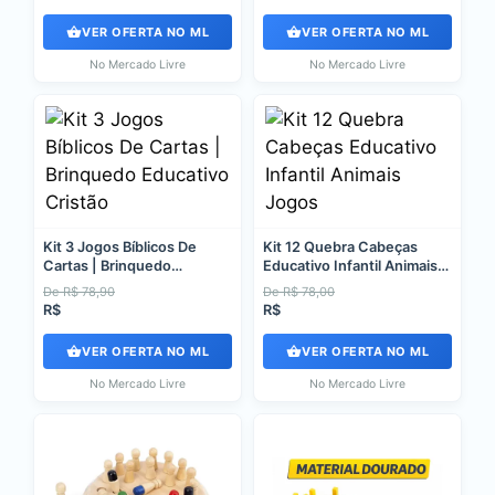
VER OFERTA NO ML
VER OFERTA NO ML
No Mercado Livre
No Mercado Livre
Kit 3 Jogos Bíblicos De
Kit 12 Quebra Cabeças
Cartas | Brinquedo
Educativo Infantil Animais
Educativo Cristão
Jogos
De R$ 78,90
De R$ 78,00
R$
R$
VER OFERTA NO ML
VER OFERTA NO ML
No Mercado Livre
No Mercado Livre