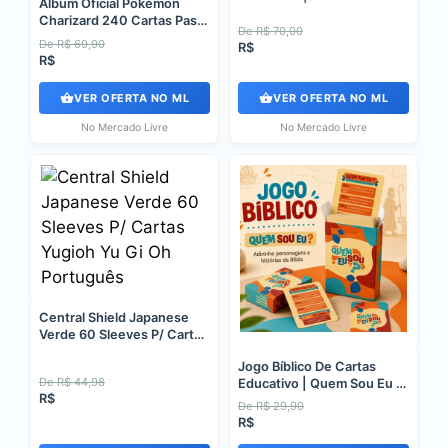
Álbum Oficial Pokémon
Raciocinio
Charizard 240 Cartas Pasta
De R$ 70,00
Porta Cards Pokémon
De R$ 69,90
R$
R$
VER OFERTA NO ML
VER OFERTA NO ML
No Mercado Livre
No Mercado Livre
Central Shield Japanese
Verde 60 Sleeves P/ Cartas
Yugioh Yu Gi Oh Português
Jogo Bíblico De Cartas
De R$ 44,98
Educativo | Quem Sou Eu |
R$
Infantil
De R$ 29,90
R$