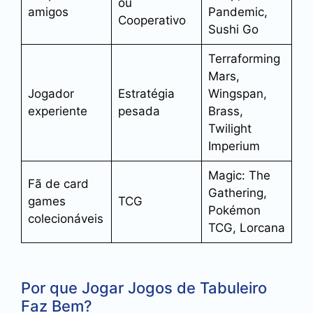
ou
amigos
Pandemic,
Cooperativo
Sushi Go
Terraforming
Mars,
Jogador
Estratégia
Wingspan,
experiente
pesada
Brass,
Twilight
Imperium
Magic: The
Fã de card
Gathering,
games
TCG
Pokémon
colecionáveis
TCG, Lorcana
Por que Jogar Jogos de Tabuleiro
Faz Bem?