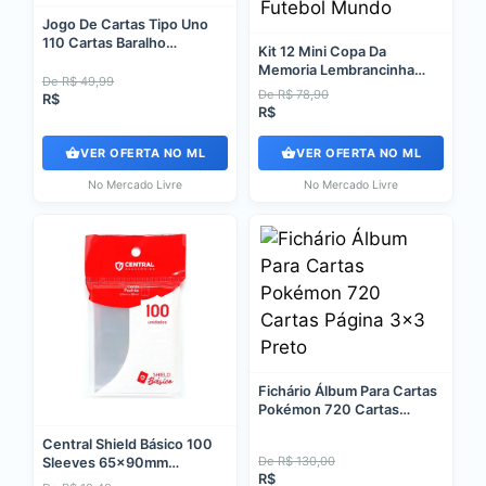
Jogo De Cartas Tipo Uno
110 Cartas Baralho
Kit 12 Mini Copa Da
Completo
Memoria Lembrancinha
De R$ 49,99
Festa Futebol Mundo
De R$ 78,90
R$
R$
VER OFERTA NO ML
VER OFERTA NO ML
No Mercado Livre
No Mercado Livre
Fichário Álbum Para Cartas
Pokémon 720 Cartas
Página 3x3 Preto
Central Shield Básico 100
De R$ 130,00
Sleeves 65x90mm
R$
Pokémon TCG Magic