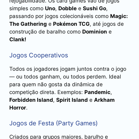
rejogabilidade. Os card games vão de jogos
simples como
Uno
,
Dobble
e
Sushi Go
,
passando por jogos colecionáveis como
Magic:
The Gathering
e
Pokémon TCG
, até jogos de
construção de baralho como
Dominion
e
Clank!
Jogos Cooperativos
Todos os jogadores jogam juntos contra o jogo
— ou todos ganham, ou todos perdem. Ideal
para quem não gosta da dinâmica de
competição direta. Exemplos:
Pandemic
,
Forbidden Island
,
Spirit Island
e
Arkham
Horror
.
Jogos de Festa (Party Games)
Criados para grupos maiores, barulho e