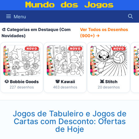
Pular
Mundo dos Jogos
para
Menu
o
conteúdo
🎨 Categorias em Destaque (Com
Ver Todos os Desenhos
Novidades)
(900+) →
NOVO
NOVO
NOVO
🐶 Bobbie Goods
🐼 Kawaii
👾 Stitch
227 desenhos
463 desenhos
20 desenhos
Jogos de Tabuleiro e Jogos de
Cartas com Desconto: Ofertas
de Hoje