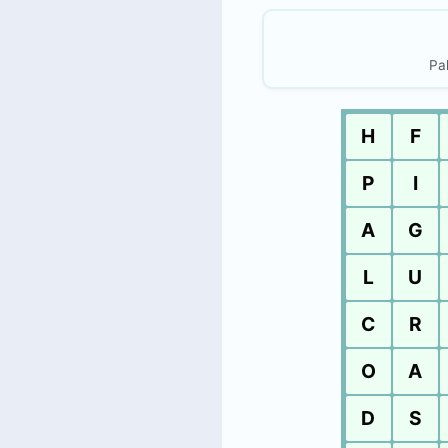
Pal
H
F
P
I
A
G
L
U
C
R
O
A
D
S