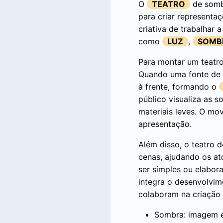
O
TEATRO
de somb
para criar representa
criativa de trabalhar
como
LUZ
,
SOMB
Para montar um teatro
Quando uma fonte de l
à frente, formando o
público visualiza as s
materiais leves. O mov
apresentação.
Além disso, o teatro 
cenas, ajudando os ato
ser simples ou elabor
integra o desenvolvim
colaboram na criação 
Sombra: imagem es