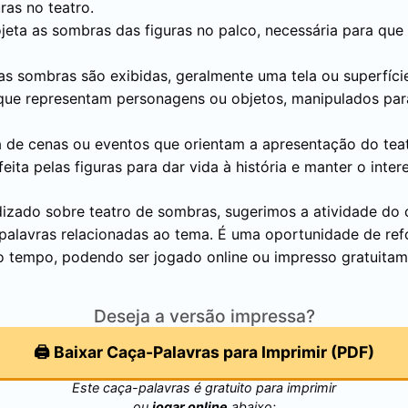
ras no teatro.
ojeta as sombras das figuras no palco, necessária para que
 as sombras são exibidas, geralmente uma tela ou superfíci
 que representam personagens ou objetos, manipulados pa
a de cenas ou eventos que orientam a apresentação do tea
ita pelas figuras para dar vida à história e manter o inter
dizado sobre teatro de sombras, sugerimos a atividade do 
s palavras relacionadas ao tema. É uma oportunidade de re
o tempo, podendo ser jogado online ou impresso gratuitam
Deseja a versão impressa?
🖨️ Baixar Caça-Palavras para Imprimir (PDF)
Este caça-palavras é gratuito para imprimir
ou
jogar online
abaixo: