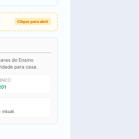
Clique para abrir
lares do Ensino
vidade para casa.
 BNCC:
R01
 visual.