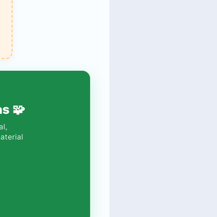
s 🧩
al,
aterial