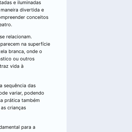
tadas e iluminadas
 maneira divertida e
compreender conceitos
eatro.
se relacionam.
aparecem na superfície
tela branca, onde o
ástico ou outros
traz vida à
a sequência das
pode variar, podendo
ssa prática também
 as crianças
damental para a