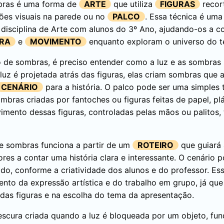
ras é uma forma de
ARTE
que utiliza
FIGURAS
recor
ções visuais na parede ou no
PALCO
. Essa técnica é uma
 a disciplina de Arte com alunos do 3º Ano, ajudando-os a 
RA
e
MOVIMENTO
enquanto exploram o universo do t
 de sombras, é preciso entender como a luz e as sombras 
uz é projetada atrás das figuras, elas criam sombras que 
CENÁRIO
para a história. O palco pode ser uma simples 
ombras criadas por fantoches ou figuras feitas de papel, pl
imento dessas figuras, controladas pelas mãos ou palitos, 
de sombras funciona a partir de um
ROTEIRO
que guiará 
res a contar uma história clara e interessante. O cenário 
ado, conforme a criatividade dos alunos e do professor. E
ento da expressão artística e do trabalho em grupo, já que
das figuras e na escolha do tema da apresentação.
cura criada quando a luz é bloqueada por um objeto, fun