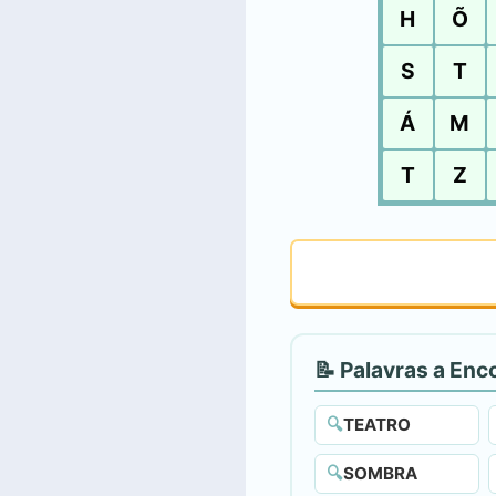
H
Õ
S
T
Á
M
T
Z
📝 Palavras a Enc
🔍
TEATRO
🔍
SOMBRA