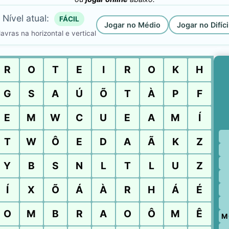
Nível atual:
FÁCIL
Jogar no Médio
Jogar no Difíci
avras na horizontal e vertical
R
O
T
E
I
R
O
K
H
G
S
A
Ú
Õ
T
À
P
F
E
M
W
C
U
E
A
M
Í
T
W
Ô
E
D
A
Ã
K
Z
Y
B
S
N
L
T
L
U
Z
Í
X
Õ
Á
À
R
H
Á
É
O
M
B
R
A
O
Ô
M
Ê
M