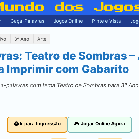
Mundo dos Jogo
r
Caça-Palavras
Jogos Online
Pinte e Vista
Jog
ivo
3º Ano
Arte
ras: Teatro de Sombras – 
a Imprimir com Gabarito
a-palavras com tema Teatro de Sombras para 3º Ano 
🖨️ Ir para Impressão
🎮 Jogar Online Agora