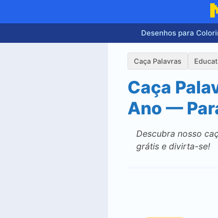
Pular
para
o
Desenhos para Colori
conteúdo
Caça Palavras
Educat
Caça Palav
Ano — Par
Descubra nosso caç
grátis e divirta-se!