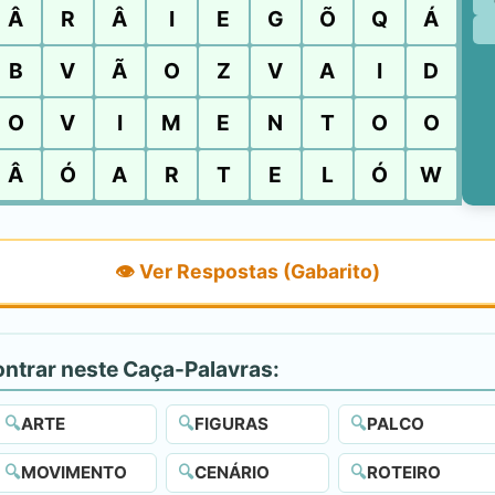
Â
R
Â
I
E
G
Õ
Q
Á
B
V
Ã
O
Z
V
A
I
D
O
V
I
M
E
N
T
O
O
Â
Ó
A
R
T
E
L
Ó
W
👁️ Ver Respostas (Gabarito)
ontrar neste Caça-Palavras:
🔍
ARTE
🔍
FIGURAS
🔍
PALCO
🔍
MOVIMENTO
🔍
CENÁRIO
🔍
ROTEIRO