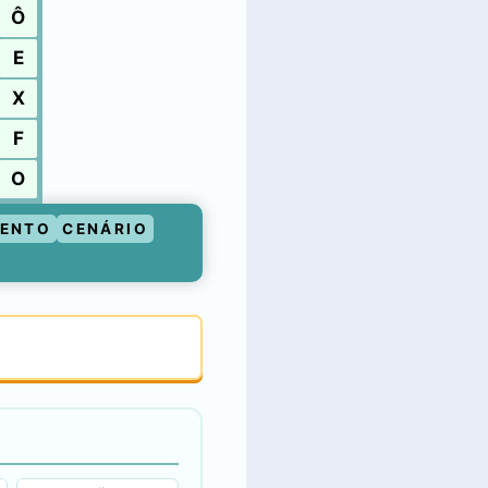
Ô
E
X
F
O
ENTO
CENÁRIO