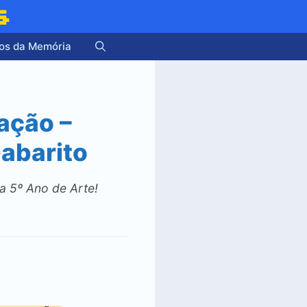
s
os da Memória
ação –
Gabarito
a 5º Ano de Arte!