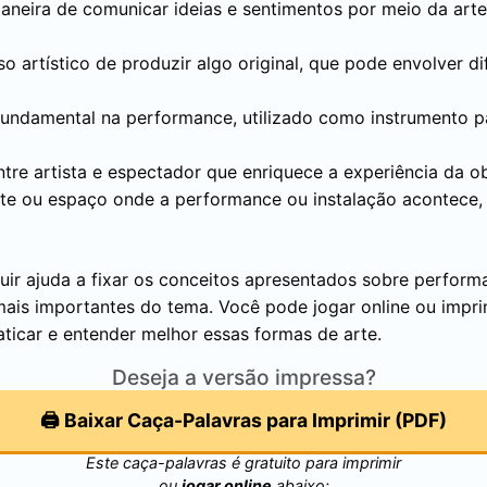
maneira de comunicar ideias e sentimentos por meio da arte
o artístico de produzir algo original, que pode envolver di
undamental na performance, utilizado como instrumento pa
ntre artista e espectador que enriquece a experiência da o
te ou espaço onde a performance ou instalação acontece, 
uir ajuda a fixar os conceitos apresentados sobre performa
mais importantes do tema. Você pode jogar online ou imprim
aticar e entender melhor essas formas de arte.
Deseja a versão impressa?
🖨️ Baixar Caça-Palavras para Imprimir (PDF)
Este caça-palavras é gratuito para imprimir
ou
jogar online
abaixo: