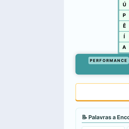
Ú
P
Ê
Í
A
PERFORMANCE
📝 Palavras a Enc