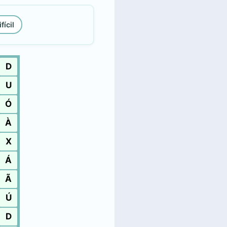
fícil
D
U
Ó
À
X
Á
Ã
Ú
D