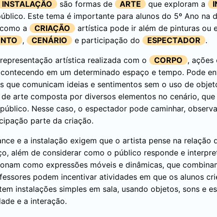
INSTALAÇÃO
são formas de
ARTE
que exploram a
público. Este tema é importante para alunos do 5º Ano na di
 como a
CRIAÇÃO
artística pode ir além de pinturas ou e
ENTO
,
CENÁRIO
e participação do
ESPECTADOR
.
representação artística realizada com o
CORPO
, ações
s acontecendo em um determinado espaço e tempo. Pode env
s que comunicam ideias e sentimentos sem o uso de objeto
 de arte composta por diversos elementos no cenário, qu
 público. Nesse caso, o espectador pode caminhar, observar
cipação parte da criação.
ance e a instalação exigem que o artista pense na relação 
, além de considerar como o público responde e interpret
cionam como expressões móveis e dinâmicas, que combinam
rofessores podem incentivar atividades em que os alunos c
m instalações simples em sala, usando objetos, sons e e
dade e a interação.