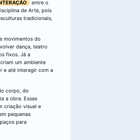
INTERAÇÃO
entre o
sciplina de Arte, pois
sculturas tradicionais,
 e movimentos do
olver dança, teatro
s fixos. Já a
e criam um ambiente
 e até interagir com a
do corpo, do
a a obra. Essas
 criação visual e
riem pequenas
spaços para