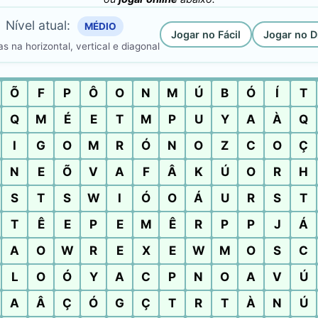
Nível atual:
MÉDIO
Jogar no Fácil
Jogar no Di
s na horizontal, vertical e diagonal
Õ
F
P
Ô
O
N
M
Ú
B
Ó
Í
T
Q
M
É
E
T
M
P
U
Y
A
À
Q
I
G
O
M
R
Ó
N
O
Z
C
O
Ç
N
E
Õ
V
A
F
Â
K
Ú
O
R
H
S
T
S
W
I
Ó
O
Á
U
R
S
T
T
Ê
E
P
E
M
Ê
R
P
P
J
Á
A
O
W
R
E
X
E
W
M
O
S
C
L
O
Ó
Y
A
C
P
N
O
A
V
Ú
A
Â
Ç
Ó
G
Ç
T
R
T
À
N
Ú