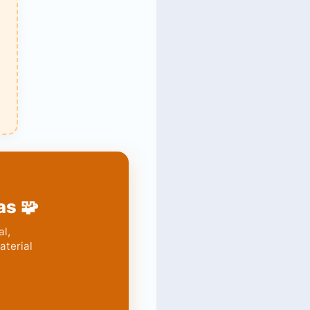
as 🧩
al,
aterial