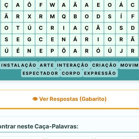
Ç
A
Ô
F
W
A
Ã
A
E
O
Á
C
Ã
R
X
R
M
Q
B
O
D
S
Í
F
O
T
Ú
C
R
I
A
Ç
Ã
O
S
D
S
E
G
C
E
N
Á
R
I
O
R
Ã
Ú
É
N
E
P
Õ
A
R
Ó
Ú
J
R
INSTALAÇÃO
ARTE
INTERAÇÃO
CRIAÇÃO
MOVIM
ESPECTADOR
CORPO
EXPRESSÃO
👁️ Ver Respostas (Gabarito)
ontrar neste Caça-Palavras: