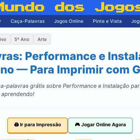
Mundo dos Jogo
r
Caça-Palavras
Jogos Online
Pinte e Vista
Jog
ivo
5º Ano
Arte
ras: Performance e Instal
Ano — Para Imprimir com 
-palavras grátis sobre Performance e Instalação par
e aprendendo!
🖨️ Ir para Impressão
🎮 Jogar Online Agora