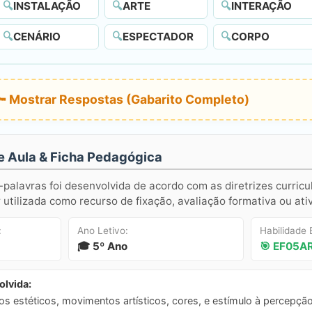
🔍
INSTALAÇÃO
🔍
ARTE
🔍
INTERAÇÃO
🔍
CENÁRIO
🔍
ESPECTADOR
🔍
CORPO
🔑 Mostrar Respostas (Gabarito Completo)
e Aula & Ficha Pedagógica
-palavras foi desenvolvida de acordo com as diretrizes curricu
utilizada como recurso de fixação, avaliação formativa ou ati
:
Ano Letivo:
Habilidade
🎓 5º Ano
🎯 EF05A
lvida:
s estéticos, movimentos artísticos, cores, e estímulo à percepção