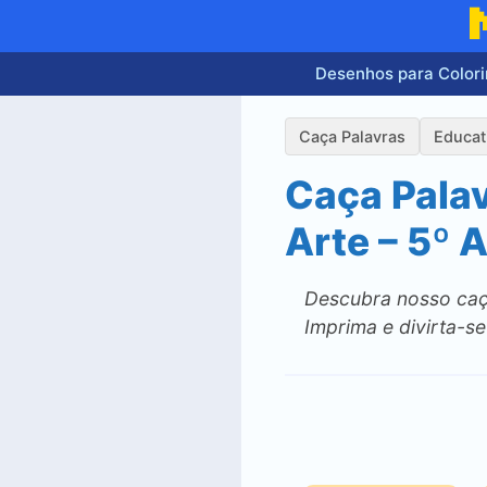
Pular
para
o
Desenhos para Colori
conteúdo
Caça Palavras
Educat
Caça Palav
Arte – 5º 
Descubra nosso caça
Imprima e divirta-s