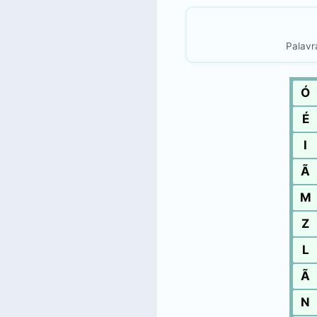
Palavra
Ó
É
I
Ã
M
Z
L
Ã
N