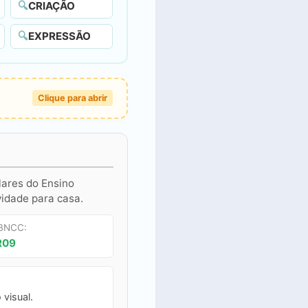
🔍
CRIAÇÃO
🔍
EXPRESSÃO
Clique para abrir
lares do Ensino
vidade para casa.
 BNCC:
R09
 visual.