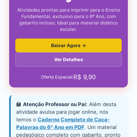
Atividades prontas para imprimir para o Ensino
Fundamental, exclusivo para o 6º Ano, com
gabarito incluso. Ideal para material didático
escolar.
Baixar Agora →
Ver Detalhes
R$
9,90
Oferta Especial:
🏫
Atenção Professor ou Pai:
Além desta
atividade avulsa para jogar online, nós
temos o
Caderno Completo de Caça-
Palavras do 6º Ano em PDF
. Um material
pedagógico completo com gabarito, pronto