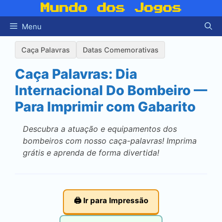
Pular
Mundo dos Jogos
para
Menu
o
conteúdo
Caça Palavras
Datas Comemorativas
Caça Palavras: Dia
Internacional Do Bombeiro —
Para Imprimir com Gabarito
Descubra a atuação e equipamentos dos
bombeiros com nosso caça-palavras! Imprima
grátis e aprenda de forma divertida!
🖨️ Ir para Impressão