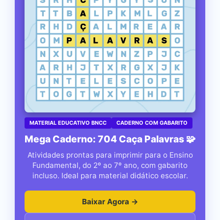
MATERIAL EDUCATIVO BNCC
CADERNO COM GABARITO
Mega Caderno: 704 Caça Palavras 🧩
Atividades prontas para imprimir para o Ensino
Fundamental, do 2º ao 7º ano, com gabarito
incluso. Ideal para material didático escolar.
Baixar Agora →