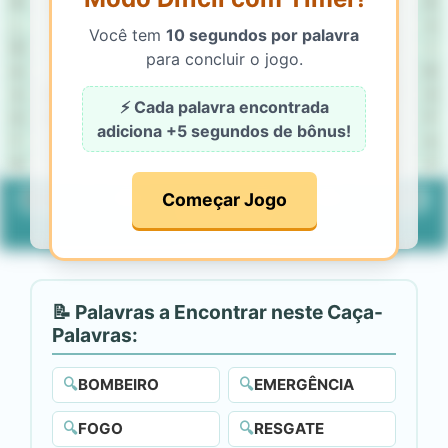
Â
Q
T
Ó
M
I
E
D
V
B
C
D
Ó
L
F
J
Ô
V
I
I
O
Ç
N
Õ
Ç
V
Você tem
10 segundos por palavra
Ô
F
T
J
R
O
T
Y
Ê
I
S
Ú
T
para concluir o jogo.
G
L
N
O
Ú
F
L
G
A
À
E
O
Ô
S
W
T
F
Â
M
R
P
S
G
W
Õ
Ú
⚡ Cada palavra encontrada
O
M
C
K
Õ
E
R
E
Y
N
É
À
P
adiciona
+5 segundos
de bônus!
F
U
Q
Ú
M
Ç
Q
Ã
N
J
Ô
H
S
Á
F
W
E
P
G
Ç
Á
Á
À
L
R
Z
Começar Jogo
BOMBEIRO
EMERGÊNCIA
FOGO
RESGATE
INCÊNDIO
📝 Palavras a Encontrar neste Caça-
Palavras:
🔍
BOMBEIRO
🔍
EMERGÊNCIA
🔍
FOGO
🔍
RESGATE