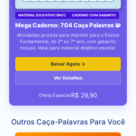
MATERIAL EDUCATIVO BNCC
CADERNO COM GABARITO
Mega Caderno: 704 Caça Palavras 🧩
Atividades prontas para imprimir para o Ensino
Fundamental, do 2º ao 7º ano, com gabarito
incluso. Ideal para material didático escolar.
Baixar Agora →
Ver Detalhes
R$
29,90
Oferta Especial:
Outros Caça-Palavras Para Você