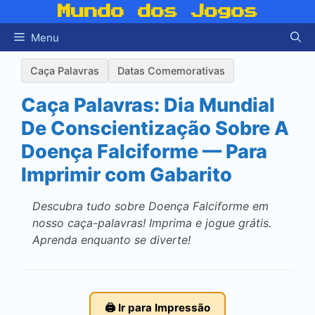
Pular
Mundo dos Jogos
para
Menu
o
conteúdo
Caça Palavras
Datas Comemorativas
Caça Palavras: Dia Mundial
De Conscientização Sobre A
Doença Falciforme — Para
Imprimir com Gabarito
Descubra tudo sobre Doença Falciforme em
nosso caça-palavras! Imprima e jogue grátis.
Aprenda enquanto se diverte!
🖨️ Ir para Impressão