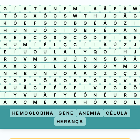
G
Í
A
T
A
N
E
M
I
A
Â
F
À
W
T
Ô
G
X
Ô
Ç
S
W
T
H
J
D
Ã
G
K
Ô
E
F
G
C
C
B
Q
Ê
Ã
Ô
Z
I
H
U
N
U
Ó
D
I
Ô
B
F
É
R
Ã
N
À
E
E
C
Ó
X
G
C
Ó
D
R
Í
B
E
H
U
M
Í
É
L
Ç
C
Í
I
À
Ú
Z
J
E
Í
U
O
U
L
A
L
Y
Q
O
Í
H
J
R
C
V
M
G
X
U
Ú
Ç
N
S
B
À
Ã
A
X
D
S
I
L
K
L
R
G
Ó
Y
M
Q
N
H
B
Ú
N
U
O
Á
A
D
Z
D
Ç
Z
Ç
G
E
Y
Ô
Á
O
B
B
Ó
X
Q
V
A
A
U
Â
Ç
F
É
S
E
I
V
E
G
R
Õ
Í
Y
V
U
À
F
Y
Ê
Ó
N
Ê
U
R
Q
Ã
Â
C
M
Ê
Ã
Ã
X
H
Ó
A
C
O
L
HEMOGLOBINA
GENE
ANEMIA
CÉLULA
HERANÇA