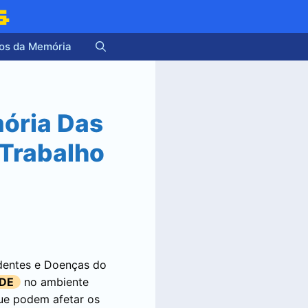
s
os da Memória
mória Das
 Trabalho
identes e Doenças do
DE
no ambiente
ue podem afetar os