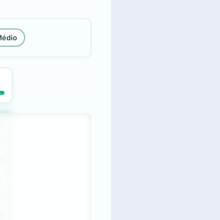
Médio
U
E
O
I
X
Q