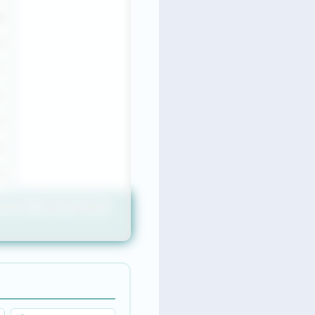
W
Ó
P
Ú
G
S
H
RISCO
PROTEÇÃO