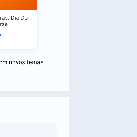
ras: Dia Do
rse
→
om novos temas