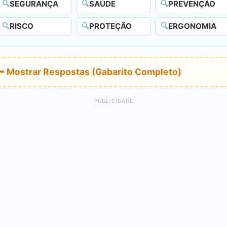
🔍
SEGURANÇA
🔍
SAÚDE
🔍
PREVENÇÃO
🔍
RISCO
🔍
PROTEÇÃO
🔍
ERGONOMIA
🔑 Mostrar Respostas (Gabarito Completo)
PUBLICIDADE