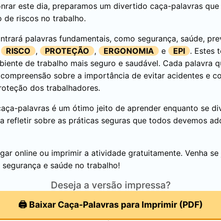
onrar este dia, preparamos um divertido caça-palavras qu
 de riscos no trabalho.
ntrará palavras fundamentais, como segurança, saúde, pr
,
RISCO
,
PROTEÇÃO
,
ERGONOMIA
e
EPI
. Estes 
iente de trabalho mais seguro e saudável. Cada palavra q
a compreensão sobre a importância de evitar acidentes e
proteção dos trabalhadores.
caça-palavras é um ótimo jeito de aprender enquanto se div
 refletir sobre as práticas seguras que todos devemos ad
ar online ou imprimir a atividade gratuitamente. Venha se 
 segurança e saúde no trabalho!
Deseja a versão impressa?
🖨️ Baixar Caça-Palavras para Imprimir (PDF)