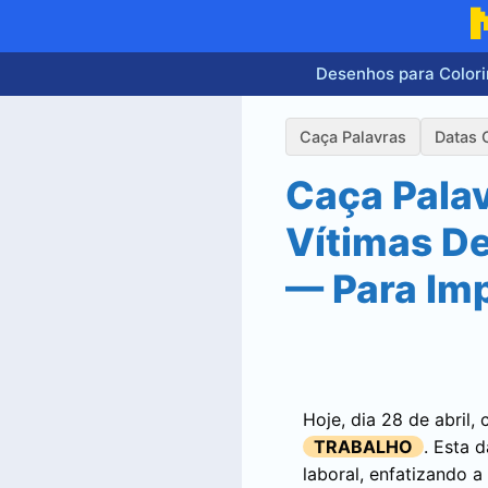
Pular
para
o
Desenhos para Colori
conteúdo
Caça Palavras
Datas 
Caça Pala
Vítimas D
— Para Im
Hoje, dia 28 de abril
TRABALHO
. Esta 
laboral, enfatizando 