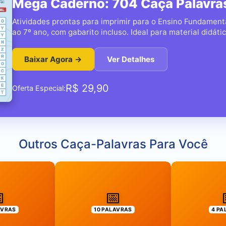
Mega Caderno: 704 Caça Palavras
Atividades prontas para imprimir para o Ensino Fundamenta
ao 7º ano, com gabarito incluso. Ideal para material didátic
Baixar Agora →
Ver Detalhes
R$
29,90
Oferta Especial:
Outros Caça-Palavras Para Você

📅
AVRAS
10 PALAVRAS
4 PA