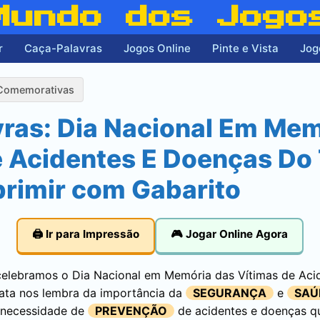
Mundo dos Jogo
r
Caça-Palavras
Jogos Online
Pinte e Vista
Jog
Comemorativas
vras: Dia Nacional Em Me
e Acidentes E Doenças Do
primir com Gabarito
🖨️ Ir para Impressão
🎮 Jogar Online Agora
, celebramos o Dia Nacional em Memória das Vítimas de Ac
data nos lembra da importância da
SEGURANÇA
e
SAÚ
a necessidade de
PREVENÇÃO
de acidentes e doenças q