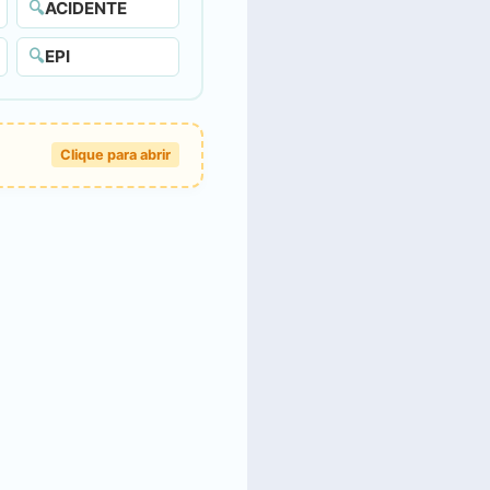
🔍
ACIDENTE
🔍
EPI
Clique para abrir