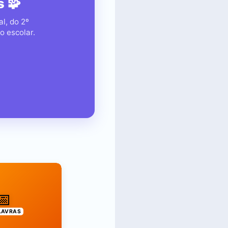
 🧩
l, do 2º
o escolar.
📅
LAVRAS