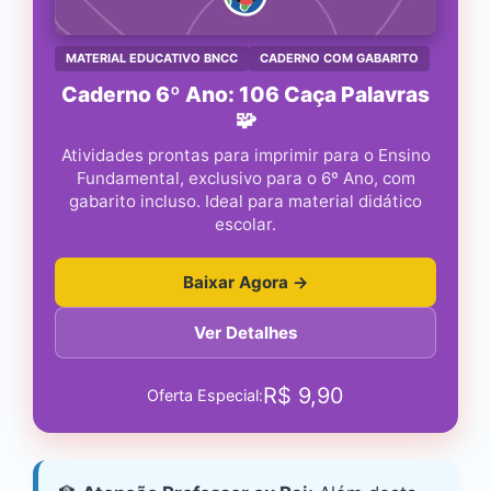
MATERIAL EDUCATIVO BNCC
CADERNO COM GABARITO
Caderno 6º Ano: 106 Caça Palavras
🧩
Atividades prontas para imprimir para o Ensino
Fundamental, exclusivo para o 6º Ano, com
gabarito incluso. Ideal para material didático
escolar.
Baixar Agora →
Ver Detalhes
R$
9,90
Oferta Especial: