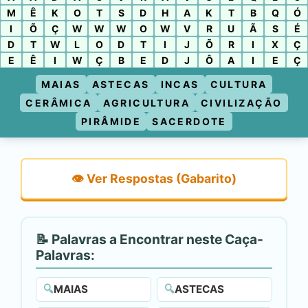
M
Ê
K
O
T
S
D
H
A
K
T
B
Q
Ó
I
Õ
Ç
W
W
W
O
W
V
R
U
Ã
S
É
D
T
W
L
O
D
T
I
J
Õ
R
I
X
Ç
E
Ê
I
W
Ç
B
E
D
J
Ô
A
I
E
Ç
MAIAS
ASTECAS
INCAS
CULTURA
CERÂMICA
AGRICULTURA
CIVILIZAÇÃO
PIRÂMIDE
SACERDOTE
👁️ Ver Respostas (Gabarito)
📝 Palavras a Encontrar neste Caça-
Palavras:
🔍
MAIAS
🔍
ASTECAS