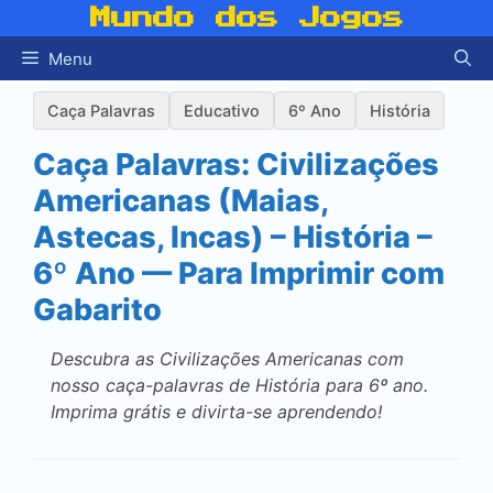
Pular
Mundo dos Jogos
para
Menu
o
conteúdo
Caça Palavras
Educativo
6º Ano
História
Caça Palavras: Civilizações
Americanas (Maias,
Astecas, Incas) – História –
6º Ano — Para Imprimir com
Gabarito
Descubra as Civilizações Americanas com
nosso caça-palavras de História para 6º ano.
Imprima grátis e divirta-se aprendendo!