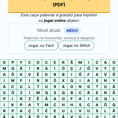
(PDF)
Este caça-palavras é gratuito para imprimir
ou
jogar online
abaixo:
Nível atual:
MÉDIO
Palavras na horizontal, vertical e diagonal
Jogar no Fácil
Jogar no Difícil
G
P
Y
C
O
C
E
R
Â
M
I
C
A
O
M
Q
Â
I
R
A
I
Ó
Ç
J
Ô
V
Y
Ç
A
Ô
X
V
Ê
D
R
B
I
Õ
F
A
V
Õ
I
W
F
I
R
R
Ó
X
Q
I
A
S
N
Y
A
C
U
L
T
U
R
A
O
N
G
T
U
Ã
S
Ô
Z
I
M
Q
S
Q
B
C
R
E
N
Â
P
I
R
Z
Ê
Â
A
O
F
A
I
C
Q
L
I
K
P
A
T
M
C
H
H
S
C
A
Õ
Q
R
P
A
Ç
T
É
E
U
L
V
U
S
L
Â
Â
A
D
Ã
Õ
V
R
Â
V
Ú
L
Q
L
Ó