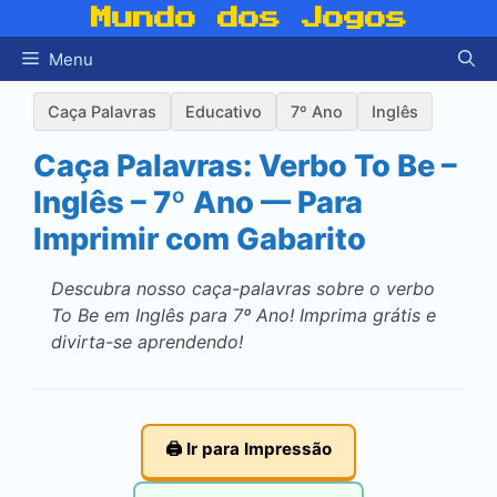
Pular
Mundo dos Jogos
para
Menu
o
conteúdo
Caça Palavras
Educativo
7º Ano
Inglês
Caça Palavras: Verbo To Be –
Inglês – 7º Ano — Para
Imprimir com Gabarito
Descubra nosso caça-palavras sobre o verbo
To Be em Inglês para 7º Ano! Imprima grátis e
divirta-se aprendendo!
🖨️ Ir para Impressão