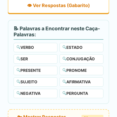
👁️ Ver Respostas (Gabarito)
📝 Palavras a Encontrar neste Caça-
Palavras:
🔍
VERBO
🔍
ESTADO
🔍
SER
🔍
CONJUGAÇÃO
🔍
PRESENTE
🔍
PRONOME
🔍
SUJEITO
🔍
AFIRMATIVA
🔍
NEGATIVA
🔍
PERGUNTA
🔑 Mostrar Respostas