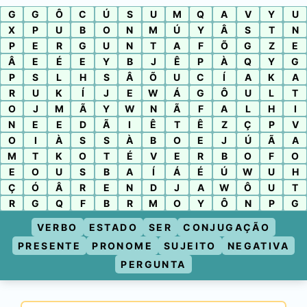
G
G
Ô
C
Ú
S
U
M
Q
A
V
Y
U
X
P
U
B
O
N
M
Ú
Y
Â
S
T
N
P
E
R
G
U
N
T
A
F
Õ
G
Z
E
Â
E
É
E
Y
B
J
Ê
P
À
Q
Y
G
P
S
L
H
S
Â
Õ
U
C
Í
A
K
A
R
U
K
Í
J
E
W
Á
G
Ô
U
L
T
O
J
M
Ã
Y
W
N
Ã
F
A
L
H
I
N
E
E
D
Ã
I
Ê
T
Ê
Z
Ç
P
V
O
I
À
S
S
À
B
O
E
J
Ú
Ã
A
M
T
K
O
T
É
V
E
R
B
O
F
O
E
O
U
S
B
A
Í
Á
É
Ú
W
U
H
Ç
Ó
Â
R
E
N
D
J
A
W
Ô
U
T
R
G
Q
F
B
R
M
O
Y
Ô
N
P
G
VERBO
ESTADO
SER
CONJUGAÇÃO
PRESENTE
PRONOME
SUJEITO
NEGATIVA
PERGUNTA