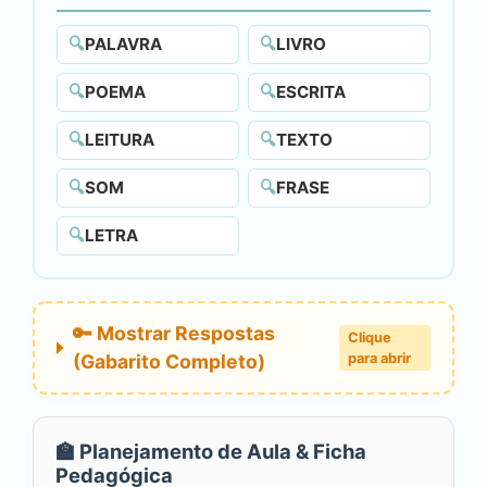
🔍
PALAVRA
🔍
LIVRO
🔍
POEMA
🔍
ESCRITA
🔍
LEITURA
🔍
TEXTO
🔍
SOM
🔍
FRASE
🔍
LETRA
🔑 Mostrar Respostas
Clique
(Gabarito Completo)
para abrir
🏫 Planejamento de Aula & Ficha
Pedagógica