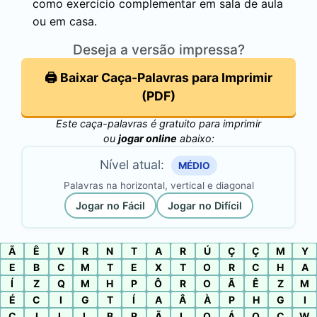
como exercício complementar em sala de aula
ou em casa.
Deseja a versão impressa?
🖨️ Baixar Caça-Palavras para Imprimir
(PDF)
Este caça-palavras é gratuito para imprimir
ou
jogar online
abaixo:
Nível atual:
MÉDIO
Palavras na horizontal, vertical e diagonal
Jogar no Fácil
Jogar no Difícil
Ã
Ê
V
R
N
T
A
R
Ú
Ç
Ç
M
Y
E
B
C
M
T
E
X
T
O
R
C
H
A
Í
Z
Q
M
H
P
Ô
R
O
Ã
Ê
Z
M
É
C
I
G
T
Í
A
Â
À
P
H
G
I
C
I
L
L
B
R
Ã
L
Q
Á
Q
Ç
W