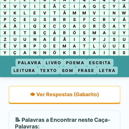
X
V
V
I
E
Â
C
I
A
Q
Ç
Y
Ã
V
K
L
E
V
T
Ã
M
M
V
I
N
W
P
Ç
E
U
S
R
R
S
F
C
R
V
Á
Á
À
I
Q
X
C
O
A
O
R
Ô
A
Y
X
E
T
B
Ç
Á
R
Ó
S
M
A
U
Y
Z
U
U
N
A
É
Â
I
X
P
J
S
U
Ê
V
R
P
O
E
M
A
T
L
Ú
U
E
Y
Ç
A
N
N
Ó
K
B
E
A
I
B
S
PALAVRA
LIVRO
POEMA
ESCRITA
LEITURA
TEXTO
SOM
FRASE
LETRA
👁️ Ver Respostas (Gabarito)
📝 Palavras a Encontrar neste Caça-
Palavras: