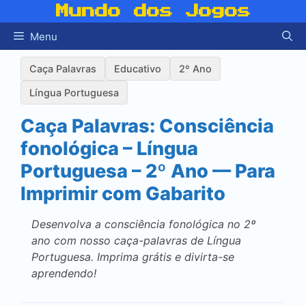
Pular
Mundo dos Jogos
para
Menu
o
conteúdo
Caça Palavras
Educativo
2º Ano
Língua Portuguesa
Caça Palavras: Consciência
fonológica – Língua
Portuguesa – 2º Ano — Para
Imprimir com Gabarito
Desenvolva a consciência fonológica no 2º
ano com nosso caça-palavras de Língua
Portuguesa. Imprima grátis e divirta-se
aprendendo!