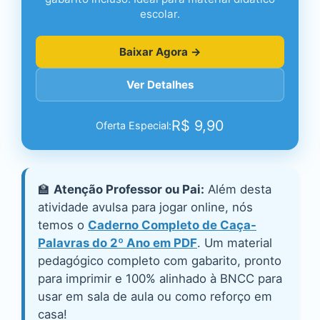
escolar.
Baixar Agora →
Ver Detalhes
R$
9,90
Oferta Especial:
🏫
Atenção Professor ou Pai:
Além desta
atividade avulsa para jogar online, nós
temos o
Caderno Completo de Caça-
Palavras do 2º Ano em PDF
. Um material
pedagógico completo com gabarito, pronto
para imprimir e 100% alinhado à BNCC para
usar em sala de aula ou como reforço em
casa!