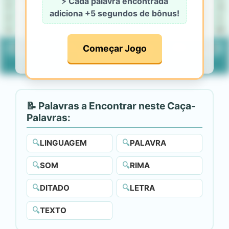
⚡ Cada palavra encontrada
P
I
Ç
Z
Ú
Z
D
T
Ê
Ã
X
U
Á
adiciona
+5 segundos
de bônus!
P
X
L
F
Ú
E
Á
Õ
Ú
T
Ô
Ô
C
À
E
Ç
R
X
E
Â
R
O
N
Ú
Ô
M
Começar Jogo
LINGUAGEM
PALAVRA
SOM
RIMA
DITADO
LETRA
TEXTO
📝 Palavras a Encontrar neste Caça-
Palavras:
🔍
LINGUAGEM
🔍
PALAVRA
🔍
SOM
🔍
RIMA
🔍
DITADO
🔍
LETRA
🔍
TEXTO