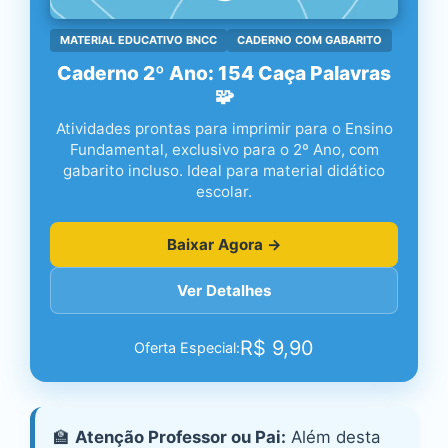
MATERIAL EDUCATIVO BNCC
CADERNO COM GABARITO
Caderno 2º Ano: 154 Caça Palavras
🧩
Atividades prontas para imprimir para o Ensino
Fundamental, exclusivo para o 2º Ano, com
gabarito incluso. Ideal para material didático
escolar.
Baixar Agora →
Ver Detalhes
R$
9,90
Oferta Especial:
🏫
Atenção Professor ou Pai:
Além desta