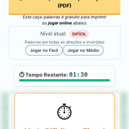
(PDF)
Este caça-palavras é gratuito para imprimir
ou
jogar online
abaixo:
Nível atual:
DIFÍCIL
Palavras em todas as direções e invertidas
Jogar no Fácil
Jogar no Médio
01:30
⏱️ Tempo Restante:
E
Á
N
W
Ã
Ó
C
A
D
E
R
N
O
X
A
R
U
T
N
E
V
A
O
C
B
Õ
⏱️
Ó
Ç
T
A
E
O
M
Ê
Ê
N
R
Q
P
E
Ê
U
M
S
U
R
M
L
Ó
H
H
R
Ó
X
W
I
C
N
Ó
Ú
X
I
G
F
O
Ú
K
P
G
O
Ó
Y
L
S
F
Õ
O
F