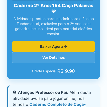
Caderno 2º Ano: 154 Caça Palavras
🧩
Atividades prontas para imprimir para o Ensino
Fundamental, exclusivo para o 2º Ano, com
gabarito incluso. Ideal para material didático
escolar.
Baixar Agora →
Ver Detalhes
R$
9,90
Oferta Especial:
🏫
Atenção Professor ou Pai:
Além desta
atividade avulsa para jogar online, nós
temos o
Caderno Completo de Caça-