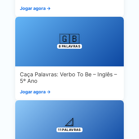
Jogar agora →
🇬🇧
8 PALAVRAS
Caça Palavras: Verbo To Be – Inglês –
5º Ano
Jogar agora →
📐
11 PALAVRAS