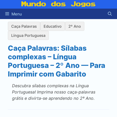
Pular
Mundo dos Jogos
para
Menu
o
conteúdo
Caça Palavras
Educativo
2º Ano
Língua Portuguesa
Caça Palavras: Sílabas
complexas – Língua
Portuguesa – 2º Ano — Para
Imprimir com Gabarito
Descubra sílabas complexas na Língua
Portuguesa! Imprima nosso caça-palavras
grátis e divirta-se aprendendo no 2º Ano.