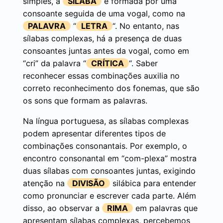
simples, a
SÍLABA
é formada por uma
consoante seguida de uma vogal, como na
PALAVRA
“
LETRA
“. No entanto, nas
sílabas complexas, há a presença de duas
consoantes juntas antes da vogal, como em
“cri” da palavra “
CRÍTICA
“. Saber
reconhecer essas combinações auxilia no
correto reconhecimento dos fonemas, que são
os sons que formam as palavras.
Na língua portuguesa, as sílabas complexas
podem apresentar diferentes tipos de
combinações consonantais. Por exemplo, o
encontro consonantal em “com-plexa” mostra
duas sílabas com consoantes juntas, exigindo
atenção na
DIVISÃO
silábica para entender
como pronunciar e escrever cada parte. Além
disso, ao observar a
RIMA
em palavras que
apresentam sílabas complexas, percebemos