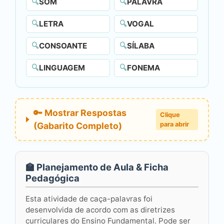
🔍
SOM
🔍
PALAVRA
🔍
LETRA
🔍
VOGAL
🔍
CONSOANTE
🔍
SÍLABA
🔍
LINGUAGEM
🔍
FONEMA
🔑 Mostrar Respostas
Clique
(Gabarito Completo)
para abrir
🏫 Planejamento de Aula & Ficha
Pedagógica
Esta atividade de caça-palavras foi
desenvolvida de acordo com as diretrizes
curriculares do Ensino Fundamental. Pode ser