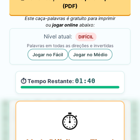
(PDF)
Este caça-palavras é gratuito para imprimir
ou
jogar online
abaixo:
Nível atual:
DIFÍCIL
Palavras em todas as direções e invertidas
Jogar no Fácil
Jogar no Médio
01:40
⏱️ Tempo Restante:
Õ
V
C
Ô
T
Â
K
A
G
Y
A
M
C
C
Ó
J
O
P
P
Y
R
L
Ú
L
E
Ó
⏱️
B
W
Ú
Õ
N
Ú
Ç
T
J
S
F
G
À
C
Í
C
Ú
M
S
A
E
X
B
A
A
À
G
U
M
Ã
M
T
O
L
K
X
B
U
R
É
Ã
C
O
I
R
L
A
Ê
Â
E
G
U