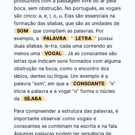
produzidos com a passagem livre do ar pela
boca, sem obstrução. No português, as vogais
são cinco: a, e, i, o, u. Elas são essenciais na
formação das sílabas, que são as unidades de
SOM
que compõem as palavras. Por
exemplo, a
PALAVRA
“
LETRA
” possui
duas sílabas: le-tra, cada uma contendo ao
menos uma
VOGAL
. Já as consoantes são
letras que indicam sons formados com alguma
obstrução na boca, como o encontro dos
lábios, dentes ou língua. Um exemplo é a
palavra “som”, em que a
CONSOANTE
“s”
inicia a palavra e a vogal “o” forma o núcleo
da
SÍLABA
.
Para compreender a estrutura das palavras, é
importante observar como vogais e
consoantes se combinam na escrita e na fala.
Algumas palavras podem ter sequência de