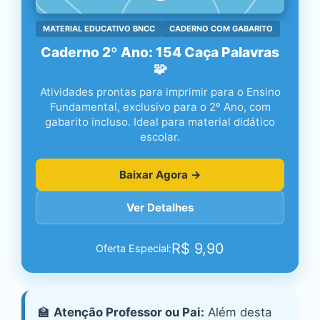
MATERIAL EDUCATIVO BNCC
CADERNO COM GABARITO
Caderno 2º Ano: 154 Caça Palavras
🧩
Atividades prontas para imprimir para o Ensino
Fundamental, exclusivo para o 2º Ano, com
gabarito incluso. Ideal para material didático
escolar.
Baixar Agora →
Ver Detalhes
R$
9,90
Oferta Especial:
🏫
Atenção Professor ou Pai:
Além desta