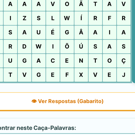
A
A
A
V
O
Ã
T
A
V
I
Z
S
L
W
Í
R
F
R
S
A
U
É
G
Â
A
I
A
R
D
W
I
Õ
Ú
S
A
S
U
G
A
C
E
N
T
O
Ç
T
V
G
E
F
X
V
E
J
👁️ Ver Respostas (Gabarito)
ontrar neste Caça-Palavras: