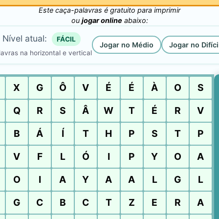
Este caça-palavras é gratuito para imprimir
ou
jogar online
abaixo:
Nível atual:
FÁCIL
Jogar no Médio
Jogar no Difíci
avras na horizontal e vertical
X
G
Ô
V
É
É
À
O
S
Q
R
S
Â
W
T
É
R
V
B
Á
Í
T
H
P
S
T
P
V
F
L
Ó
I
P
Y
O
A
O
I
A
Y
A
A
L
G
L
G
C
B
C
T
Z
E
R
A