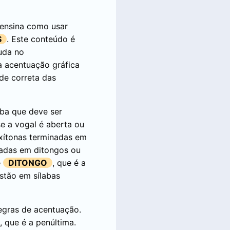
ensina como usar
S
. Este conteúdo é
uda no
 a acentuação gráfica
de correta das
laba que deve ser
e a vogal é aberta ou
oxítonas terminadas em
inadas em ditongos ou
e
DITONGO
, que é a
stão em sílabas
regras de acentuação.
, que é a penúltima.