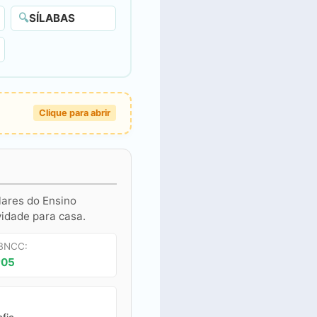
🔍
SÍLABAS
Clique para abrir
lares do Ensino
vidade para casa.
 BNCC:
P05