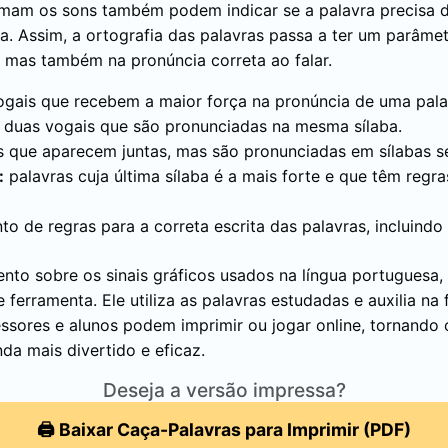
mam os sons também podem indicar se a palavra precisa 
. Assim, a ortografia das palavras passa a ter um parâmetr
, mas também na pronúncia correta ao falar.
gais que recebem a maior força na pronúncia de uma pala
 duas vogais que são pronunciadas na mesma sílaba.
 que aparecem juntas, mas são pronunciadas em sílabas s
:
palavras cuja última sílaba é a mais forte e que têm regra
to de regras para a correta escrita das palavras, incluindo
ento sobre os sinais gráficos usados na língua portuguesa,
 ferramenta. Ele utiliza as palavras estudadas e auxilia na
fessores e alunos podem imprimir ou jogar online, tornando
da mais divertido e eficaz.
Deseja a versão impressa?
🖨️ Baixar Caça-Palavras para Imprimir (PDF)