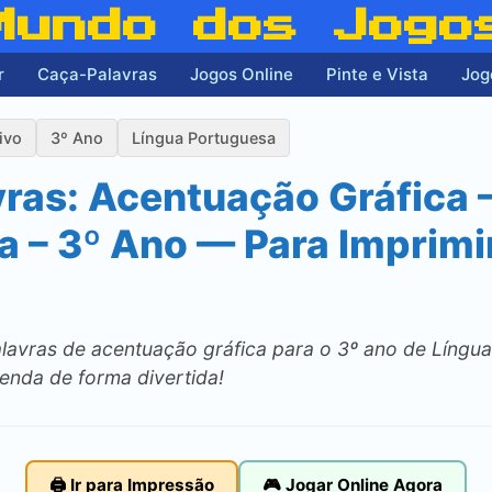
Mundo dos Jogo
r
Caça-Palavras
Jogos Online
Pinte e Vista
Jog
ivo
3º Ano
Língua Portuguesa
ras: Acentuação Gráfica 
a – 3º Ano — Para Imprimi
avras de acentuação gráfica para o 3º ano de Língua
renda de forma divertida!
🖨️ Ir para Impressão
🎮 Jogar Online Agora