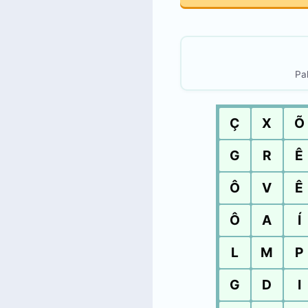
Pal
Ç
X
Õ
G
R
Ê
Ô
V
Ê
Ô
A
Í
L
M
P
G
D
I