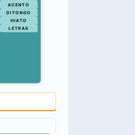
ACENTO
DITONGO
HIATO
LETRAS