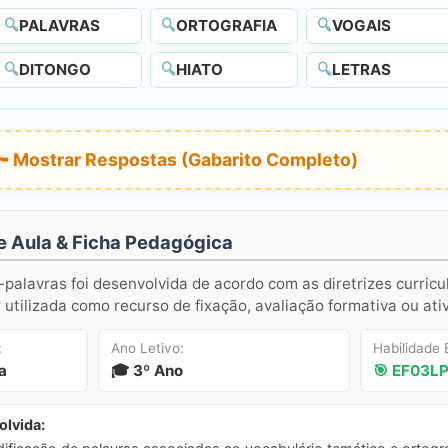
🔍
PALAVRAS
🔍
ORTOGRAFIA
🔍
VOGAIS
🔍
DITONGO
🔍
HIATO
🔍
LETRAS
🔑 Mostrar Respostas (Gabarito Completo)
e Aula & Ficha Pedagógica
-palavras foi desenvolvida de acordo com as diretrizes curricu
utilizada como recurso de fixação, avaliação formativa ou ati
:
Ano Letivo:
Habilidade
a
🎓 3º Ano
🎯 EF03L
lvida: