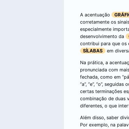
A acentuação
GRÁF
corretamente os sinais
especialmente importa
desenvolvimento da
contribui para que o
SÍLABAS
em diversa
Na prática, a acentuaç
pronunciada com mais
fechada, como em “pás
“a”, “e”, “o”, seguida
certas terminações es
combinação de duas v
diferentes, o que int
Além disso, saber divi
Por exemplo, na palavr