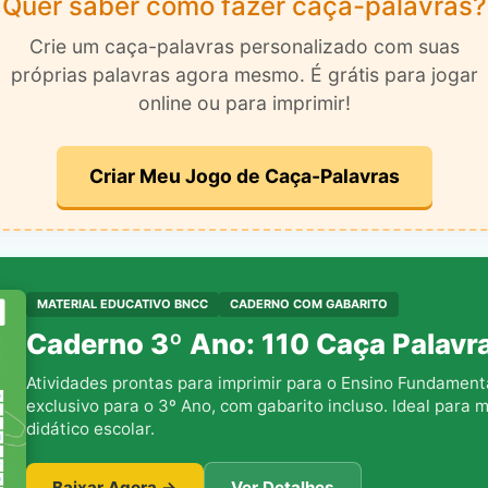
Quer saber como fazer caça-palavras?
Crie um caça-palavras personalizado com suas
próprias palavras agora mesmo. É grátis para jogar
online ou para imprimir!
Criar Meu Jogo de Caça-Palavras
MATERIAL EDUCATIVO BNCC
CADERNO COM GABARITO
Caderno 3º Ano: 110 Caça Palavra
Atividades prontas para imprimir para o Ensino Fundament
exclusivo para o 3º Ano, com gabarito incluso. Ideal para m
didático escolar.
Baixar Agora →
Ver Detalhes