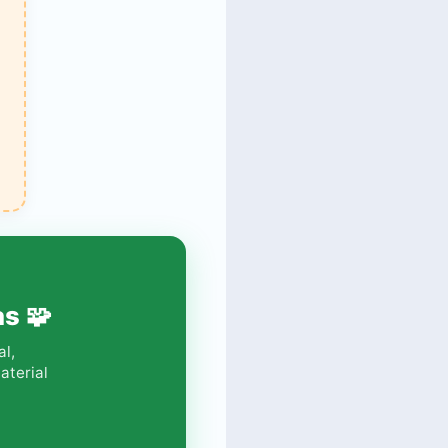
s 🧩
al,
aterial