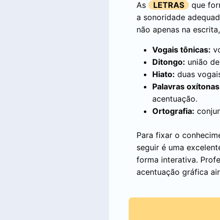
As
LETRAS
que for
a sonoridade adequada
não apenas na escrita
Vogais tônicas:
vo
Ditongo:
união de
Hiato:
duas vogais
Palavras oxítonas
acentuação.
Ortografia:
conjun
Para fixar o conhecim
seguir é uma excelente
forma interativa. Pro
acentuação gráfica ain