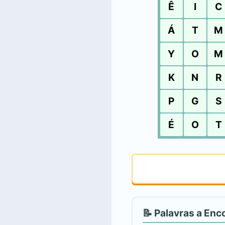
Ê
I
C
Á
T
M
Y
O
M
K
N
R
P
G
S
É
O
T
📝 Palavras a Enc