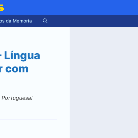
s
os da Memória
– Língua
r com
 Portuguesa!