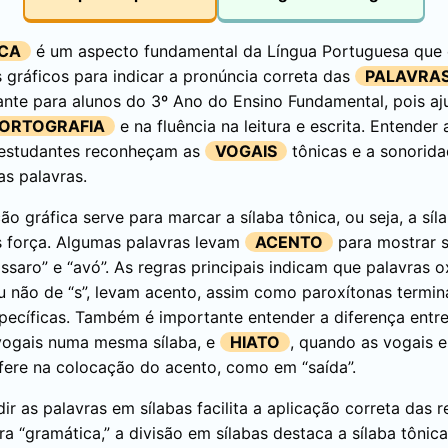
ICA
é um aspecto fundamental da Língua Portuguesa que 
 gráficos para indicar a pronúncia correta das
PALAVRA
nte para alunos do 3º Ano do Ensino Fundamental, pois aj
ORTOGRAFIA
e na fluência na leitura e escrita. Entender
s estudantes reconheçam as
VOGAIS
tônicas e a sonorida
s palavras.
ão gráfica serve para marcar a sílaba tônica, ou seja, a sí
 força. Algumas palavras levam
ACENTO
para mostrar s
saro” e “avó”. As regras principais indicam que palavras 
s ou não de “s”, levam acento, assim como paroxítonas term
pecíficas. Também é importante entender a diferença entr
ogais numa mesma sílaba, e
HIATO
, quando as vogais e
erfere na colocação do acento, como em “saída”.
dir as palavras em sílabas facilita a aplicação correta das 
a “gramática,” a divisão em sílabas destaca a sílaba tônica