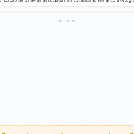
odificação de palavras associadas ao vocabulário temático e ortogra
PUBLICIDADE