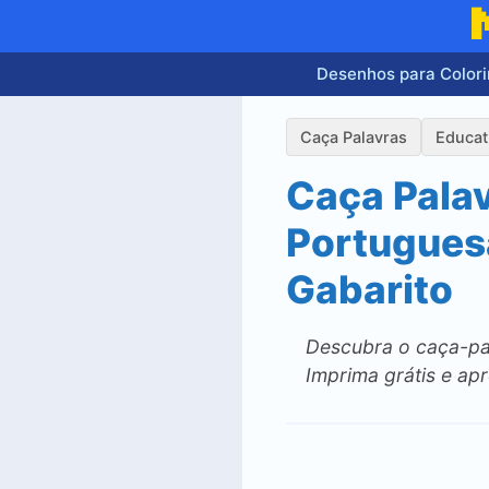
Pular
para
o
Desenhos para Colori
conteúdo
Caça Palavras
Educat
Caça Palav
Portugues
Gabarito
Descubra o caça-pal
Imprima grátis e ap