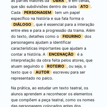
as partes maiores da
OBRA
, e em cenas,
que são subdivisões dentro de cada
ATO
.
Cada
PERSONAGEM
tem um papel
específico na história e sua fala forma o
DIÁLOGO
, que é essencial para a interação
entre eles e para a progressão da trama. Além
do texto, detalhes como o
FIGURINO
dos
personagens ajudam a identificar
características importantes que ajudam a
contar a história. A
ENCENAÇÃO
é a
interpretação da obra feita pelos atores, que
atuam seguindo o
ROTEIRO
, ou seja, o
texto que o
AUTOR
escreveu para ser
representado no palco.
Na prática, ao estudar um texto teatral, os
alunos aprendem a reconhecer os elementos
que compõem a peça teatral, como os nomes
das personagens colocados antes dos