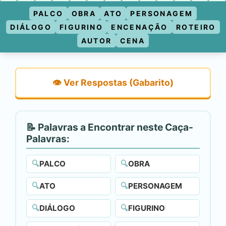
PALCO
OBRA
ATO
PERSONAGEM
DIÁLOGO
FIGURINO
ENCENAÇÃO
ROTEIRO
AUTOR
CENA
👁️ Ver Respostas (Gabarito)
📝 Palavras a Encontrar neste Caça-
Palavras:
🔍
PALCO
🔍
OBRA
🔍
ATO
🔍
PERSONAGEM
🔍
DIÁLOGO
🔍
FIGURINO