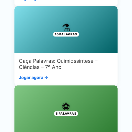
⚗️
10 PALAVRAS
Caça Palavras: Quimiossíntese –
Ciências – 7º Ano
Jogar agora →
⚽
8 PALAVRAS