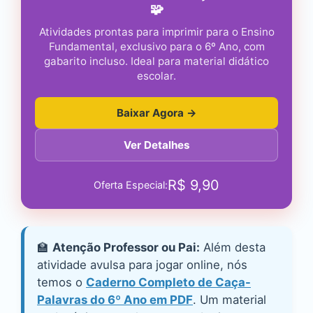
🧩
Atividades prontas para imprimir para o Ensino
Fundamental, exclusivo para o 6º Ano, com
gabarito incluso. Ideal para material didático
escolar.
Baixar Agora →
Ver Detalhes
R$
9,90
Oferta Especial:
🏫
Atenção Professor ou Pai:
Além desta
atividade avulsa para jogar online, nós
temos o
Caderno Completo de Caça-
Palavras do 6º Ano em PDF
. Um material