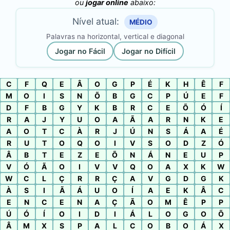
ou
jogar online
abaixo:
Nível atual:
MÉDIO
Palavras na horizontal, vertical e diagonal
Jogar no Fácil
Jogar no Difícil
C
F
Q
E
Â
O
G
P
É
K
H
Ê
F
M
O
I
S
N
Õ
B
G
C
P
Ú
E
F
D
F
B
G
Y
K
B
R
C
E
Õ
Ó
Í
R
A
J
Y
U
O
A
Ã
A
R
N
K
E
A
O
T
C
À
R
J
Ú
N
S
Á
A
É
R
U
T
O
Q
O
I
V
S
O
D
Z
Ó
Â
B
T
E
Z
E
Õ
N
Á
N
E
U
P
V
Ó
Ã
O
I
V
V
Q
O
A
X
K
W
W
C
L
Ç
R
R
Ç
A
V
G
D
G
K
À
S
I
Ã
Á
U
O
Í
A
E
K
Â
C
E
N
C
E
N
A
Ç
Ã
O
M
Ê
P
P
Ú
Ó
Í
O
I
D
I
Á
L
O
G
O
Õ
Â
M
X
S
P
A
L
C
O
B
O
Á
X