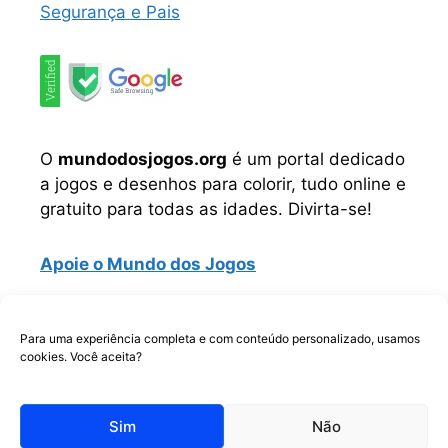
Segurança e Pais
O
mundodosjogos.org
é um portal dedicado
a jogos e desenhos para colorir, tudo online e
gratuito para todas as idades. Divirta-se!
Apoie o Mundo dos Jogos
Instagram
TikTok
Telegram
Facebook
WhatsApp
Para uma experiência completa e com conteúdo personalizado, usamos
cookies. Você aceita?
Copyrigth © Todos os direitos reservados.
Sim
Não
2026
Mundo dos Jogos
Jogos Online e Desenhos Para