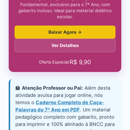
Fundamental, exclusivo para o 7º Ano, com
gabarito incluso. Ideal para material didático
escolar.
Baixar Agora →
Ver Detalhes
R$
9,90
Oferta Especial:
🏫
Atenção Professor ou Pai:
Além desta
atividade avulsa para jogar online, nós
temos o
Caderno Completo de Caça-
Palavras do 7º Ano em PDF
. Um material
pedagógico completo com gabarito, pronto
para imprimir e 100% alinhado à BNCC para