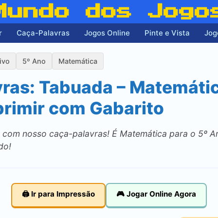
Mundo dos Jogo
r
Caça-Palavras
Jogos Online
Pinte e Vista
Jog
ivo
5º Ano
Matemática
ras: Tabuada – Matemátic
primir com Gabarito
com nosso caça-palavras! É Matemática para o 5º An
do!
🖨️ Ir para Impressão
🎮 Jogar Online Agora