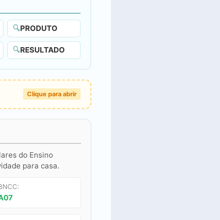
🔍
PRODUTO
🔍
RESULTADO
Clique para abrir
lares do Ensino
vidade para casa.
 BNCC:
A07