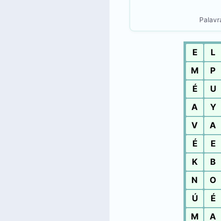
Palavra
E
L
M
P
É
U
A
Y
V
A
É
E
K
B
N
O
Ú
É
M
A