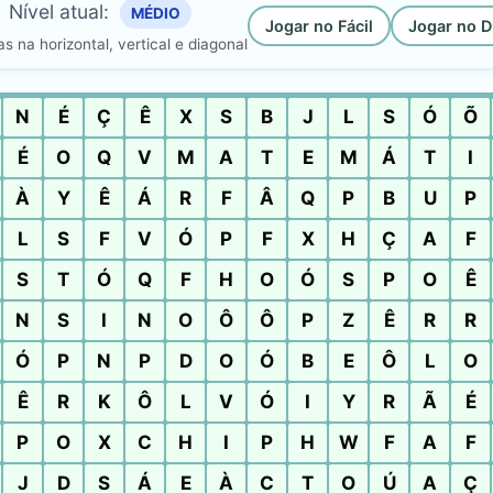
Nível atual:
MÉDIO
Jogar no Fácil
Jogar no Di
s na horizontal, vertical e diagonal
N
É
Ç
Ê
X
S
B
J
L
S
Ó
Õ
É
O
Q
V
M
A
T
E
M
Á
T
I
À
Y
Ê
Á
R
F
Â
Q
P
B
U
P
L
S
F
V
Ó
P
F
X
H
Ç
A
F
S
T
Ó
Q
F
H
O
Ó
S
P
O
Ê
N
S
I
N
O
Ô
Ô
P
Z
Ê
R
R
Ó
P
N
P
D
O
Ó
B
E
Ô
L
O
Ê
R
K
Ô
L
V
Ó
I
Y
R
Ã
É
P
O
X
C
H
I
P
H
W
F
A
F
J
D
S
Á
E
À
C
T
O
Ú
A
Ç