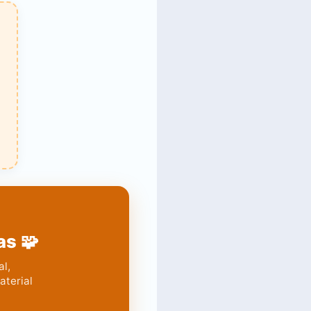
as 🧩
al,
aterial