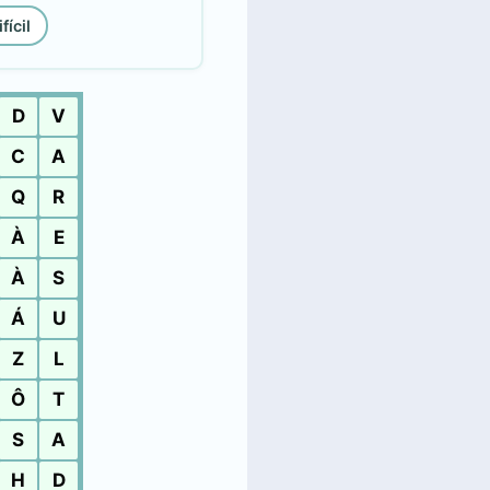
fícil
D
V
C
A
Q
R
À
E
À
S
Á
U
Z
L
Ô
T
S
A
H
D