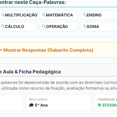
ontrar neste Caça-Palavras:
🔍
MULTIPLICAÇÃO
🔍
MATEMÁTICA
🔍
ENSINO
🔍
CÁLCULO
🔍
OPERAÇÃO
🔍
SOMA
🔑 Mostrar Respostas (Gabarito Completo)
e Aula & Ficha Pedagógica
-palavras foi desenvolvida de acordo com as diretrizes curricu
utilizada como recurso de fixação, avaliação formativa ou ati
:
Ano Letivo:
Habilidade
🎓 5º Ano
🎯 EF05M