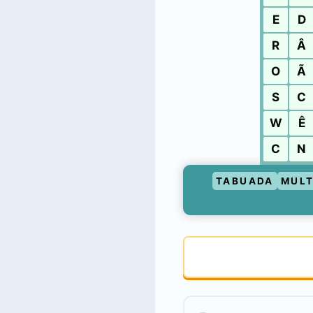
E
D
R
Â
O
Ã
S
C
W
Ê
C
N
TABUADA
MULT