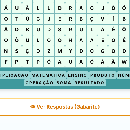
Á
U
Ã
L
L
D
R
A
O
J
Õ
Ó
O
T
Ú
C
J
E
R
B
Ç
V
Í
B
Â
O
B
U
D
S
R
U
L
Ã
É
Ô
O
Ô
Ú
L
Q
O
H
A
A
E
O
Ê
N
S
Ç
O
Z
M
Y
D
Q
G
O
D
F
P
T
P
Õ
A
U
A
Õ
À
Â
W
IPLICAÇÃO
MATEMÁTICA
ENSINO
PRODUTO
NÚM
OPERAÇÃO
SOMA
RESULTADO
👁️ Ver Respostas (Gabarito)