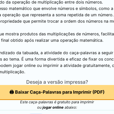
ado da operação de multiplicação entre dois números.
esso matemático que envolve números e símbolos, como a 
a operação que representa a soma repetida de um número.
ropriedade que permite trocar a ordem dos números na mul
ue mostra produtos das multiplicações de números, facilita
r final obtido após realizar uma operação matemática.
ndizado da tabuada, a atividade do caça-palavras a seguir 
as ao tema. É uma forma divertida e eficaz de fixar os con
podem jogar online ou imprimir a atividade gratuitamente, 
multiplicação.
Deseja a versão impressa?
🖨️ Baixar Caça-Palavras para Imprimir (PDF)
Este caça-palavras é gratuito para imprimir
ou
jogar online
abaixo: