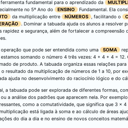
ferramenta fundamental para o aprendizado da
MULTIP
pecialmente no 5º Ano do
ENSINO
Fundamental. Ela cons
UTO
da multiplicação entre
NÚMEROS
, facilitando o
ERAÇÃO
. Dominar a tabuada ajuda os alunos a resolver 
 rapidez e segurança, além de fortalecer a compreensão 
es.
a operação que pode ser entendida como uma
SOMA
rep
3, estamos somando o número 4 três vezes: 4 + 4 + 4 = 12.
mado de produto. A tabuada organiza essas relações para
 o resultado da multiplicação de números de 1 a 10, por ex
da ajuda no desenvolvimento do raciocínio lógico e do cál
al, a tabuada pode ser explorada de diferentes formas, co
ou a análise dos padrões que aparecem nela. Por exemplo
ressantes, como a comutatividade, que significa que 3 x 4 
multiplicação está ligada à soma e ao cálculo de áreas ajud
ções do dia a dia e no ensino de novos conceitos matemá