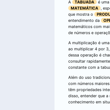
A
TABUADA
é uma 
MATEMÁTICA
, es
que mostra o
PROD
entendimento da
OP
matemáticos com mais
de números e operaçõ
A multiplicação é um
ao multiplicar 4 por 
dessa operação é cha
consultar rapidamente
constante com a tabua
Além do uso tradicion
com números maiores 
têm propriedades inte
disso, entender que a 
conhecimento em situa