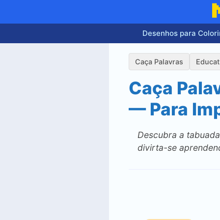
Pular
para
o
Desenhos para Colori
conteúdo
Caça Palavras
Educat
Caça Palav
— Para Im
Descubra a tabuada 
divirta-se aprenden