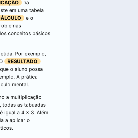
LICAÇÃO
na
iste em uma tabela
CÁLCULO
e o
problemas
dos conceitos básicos
etida. Por exemplo,
 O
RESULTADO
 que o aluno possa
emplo. A prática
culo mental.
mo a multiplicação
, todas as tabuadas
é igual a 4 x 3. Além
a a aplicar o
ticos.