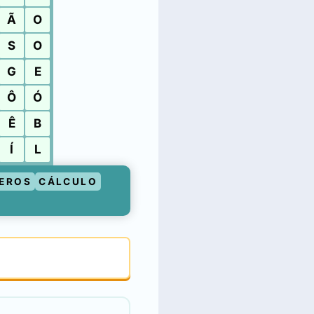
Ã
O
S
O
G
E
Ô
Ó
Ê
B
Í
L
EROS
CÁLCULO