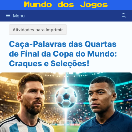
Pular
Mundo dos Jogos
para
Menu
o
conteúdo
Atividades para Imprimir
Caça-Palavras das Quartas
de Final da Copa do Mundo:
Craques e Seleções!