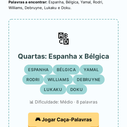
Palavras a encontrar:
Espanha, Bélgica, Yamal, Rodri,
Williams, Debruyne, Lukaku e Doku.
🔠
Quartas: Espanha x Bélgica
ESPANHA
BÉLGICA
YAMAL
RODRI
WILLIAMS
DEBRUYNE
LUKAKU
DOKU
📊 Dificuldade: Médio · 8 palavras
🎮 Jogar Caça-Palavras