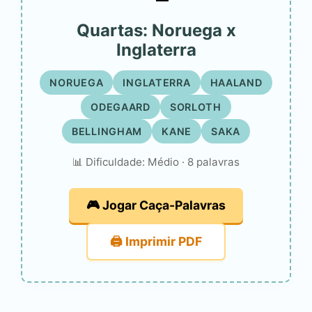
Quartas: Noruega x
Inglaterra
NORUEGA
INGLATERRA
HAALAND
ODEGAARD
SORLOTH
BELLINGHAM
KANE
SAKA
📊 Dificuldade: Médio · 8 palavras
🎮 Jogar Caça-Palavras
🖨️ Imprimir PDF