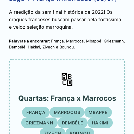
A reedição da semifinal histórica de 2022! Os
craques franceses buscam passar pela fortíssima
e veloz seleção marroquina.
Palavras a encontrar:
França, Marrocos, Mbappé, Griezmann,
Dembélé, Hakimi, Ziyech e Bounou.
🔠
Quartas: França x Marrocos
FRANÇA
MARROCOS
MBAPPÉ
GRIEZMANN
DEMBÉLÉ
HAKIMI
ZIYECH
BOUNOU