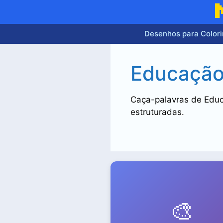
Pular
para
o
Desenhos para Colori
conteúdo
Educação 
Caça-palavras de Educa
estruturadas.
🎨