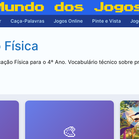
Mundo dos Jogo
r
Caça-Palavras
Jogos Online
Pinte e Vista
Jog
Física
ção Física para o 4º Ano. Vocabulário técnico sobre pr
🎨