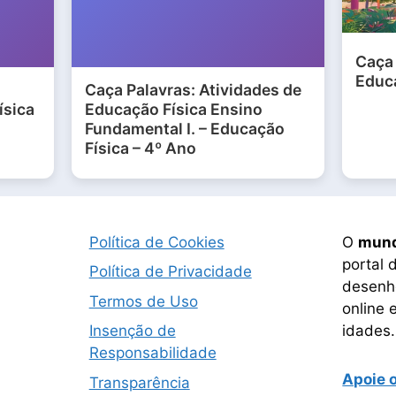
Caça 
Educa
Caça Palavras: Atividades de
ísica
Educação Física Ensino
Fundamental I. – Educação
Física – 4º Ano
Política de Cookies
O
mund
portal 
Política de Privacidade
desenho
Termos de Uso
online 
idades.
Insenção de
Responsabilidade
Apoie 
Transparência