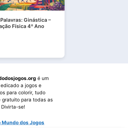
Palavras: Ginástica –
ção Física 4º Ano
odosjogos.org
é um
dedicado a jogos e
s para colorir, tudo
e gratuito para todas as
 Divirta-se!
o Mundo dos Jogos