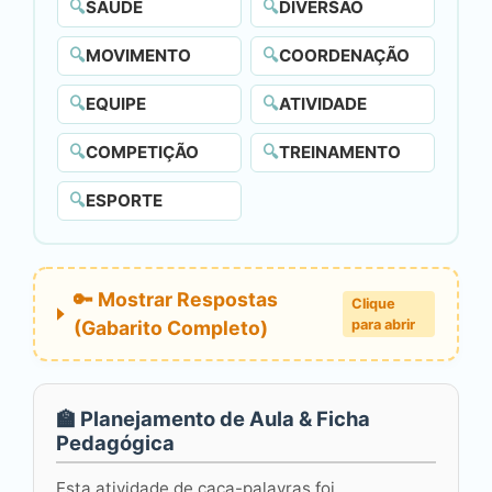
🔍
SAÚDE
🔍
DIVERSÃO
🔍
MOVIMENTO
🔍
COORDENAÇÃO
🔍
EQUIPE
🔍
ATIVIDADE
🔍
COMPETIÇÃO
🔍
TREINAMENTO
🔍
ESPORTE
🔑 Mostrar Respostas
Clique
(Gabarito Completo)
para abrir
🏫 Planejamento de Aula & Ficha
Pedagógica
Esta atividade de caça-palavras foi