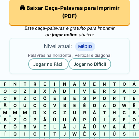
🖨️ Baixar Caça-Palavras para Imprimir
(PDF)
Este caça-palavras é gratuito para imprimir
ou
jogar online
abaixo:
Nível atual:
MÉDIO
Palavras na horizontal, vertical e diagonal
Jogar no Fácil
Jogar no Difícil
F
N
T
R
E
I
N
A
M
E
N
T
O
Â
Ô
Q
Z
B
X
À
D
I
V
E
R
S
Ã
O
C
R
Z
C
Ô
E
B
E
S
P
O
R
T
E
Ã
O
U
Ç
Ó
V
B
E
É
O
A
Q
W
Ê
M
M
M
D
X
C
Z
U
R
À
T
H
C
B
B
Z
O
P
Â
Ú
U
Ô
P
Ú
I
S
F
O
E
Ô
B
V
E
L
Â
J
Á
Ú
V
A
Á
Ê
Í
Q
I
O
I
T
J
W
Ê
G
I
Ú
S
H