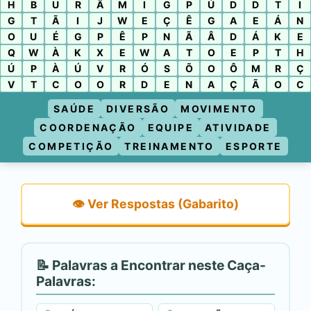
H
B
U
R
Â
M
I
G
P
Ú
D
D
T
I
G
T
Ã
I
J
W
E
Ç
Ê
G
A
E
Á
N
O
U
É
G
P
Ê
P
N
Ã
Â
D
Á
K
E
Q
W
À
K
X
E
W
A
T
O
E
P
T
H
Ú
P
À
Ú
V
R
Ó
S
Õ
O
Ô
M
R
Ç
V
T
C
O
O
R
D
E
N
A
Ç
Ã
O
C
SAÚDE
DIVERSÃO
MOVIMENTO
COORDENAÇÃO
EQUIPE
ATIVIDADE
COMPETIÇÃO
TREINAMENTO
ESPORTE
👁️ Ver Respostas (Gabarito)
📝 Palavras a Encontrar neste Caça-
Palavras: