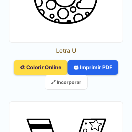
Letra U
🎨 Colorir Online
🖨️ Imprimir PDF
🔗 Incorporar