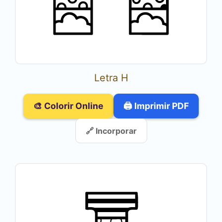
Letra H
🎨 Colorir Online
🖨️ Imprimir PDF
🔗 Incorporar