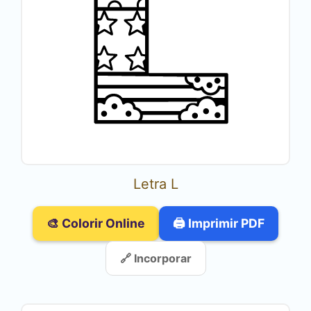
Letra L
🎨 Colorir Online
🖨️ Imprimir PDF
🔗 Incorporar