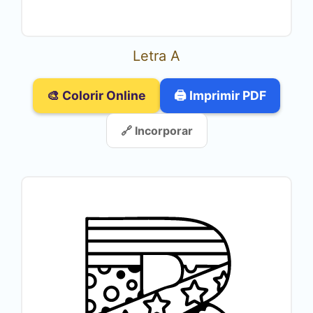
Letra A
🎨 Colorir Online
🖨️ Imprimir PDF
🔗 Incorporar