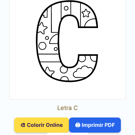
Letra C
🎨 Colorir Online
🖨️ Imprimir PDF