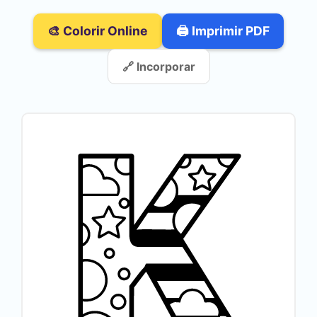
🎨 Colorir Online
🖨️ Imprimir PDF
🔗 Incorporar