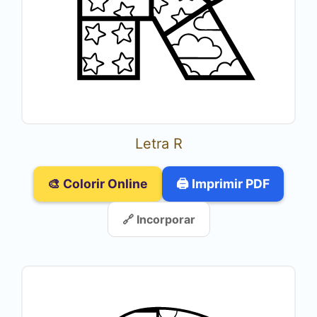
Letra R
🎨 Colorir Online
🖨️ Imprimir PDF
🔗 Incorporar