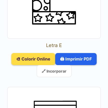
Letra E
🎨 Colorir Online
🖨️ Imprimir PDF
🔗 Incorporar