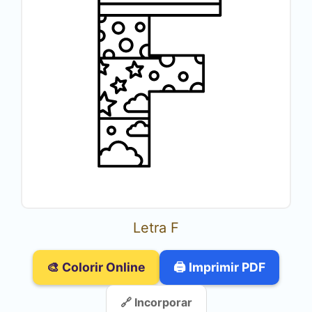
Letra F
🎨 Colorir Online
🖨️ Imprimir PDF
🔗 Incorporar