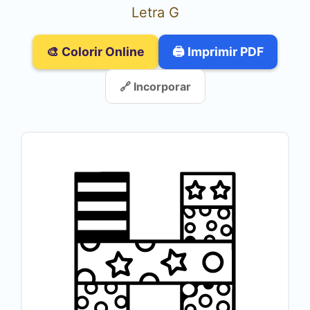
Letra G
🎨 Colorir Online
🖨️ Imprimir PDF
🔗 Incorporar