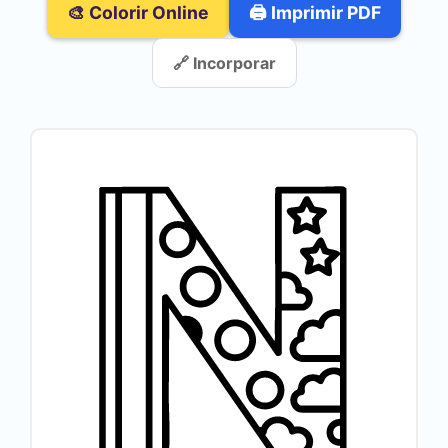
🎨 Colorir Online
🖨️ Imprimir PDF
🔗 Incorporar