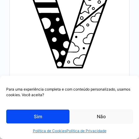
Para uma experiência completa e com conteúdo personalizado, usamos
cookies. Você aceita?
Letra V
🎨 Colorir Online
🖨️ Imprimir PDF
Sim
Não
🔗 Incorporar
Política de Cookies
Política de Privacidade