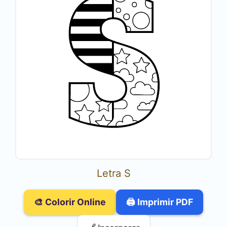
Letra S
🎨 Colorir Online
🖨️ Imprimir PDF