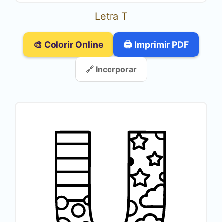
Letra T
🎨 Colorir Online
🖨️ Imprimir PDF
🔗 Incorporar