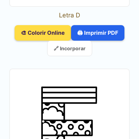
Letra D
🎨 Colorir Online
🖨️ Imprimir PDF
🔗 Incorporar