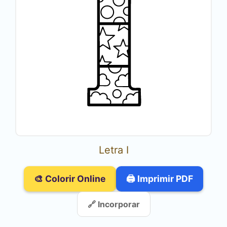
Letra I
🎨 Colorir Online
🖨️ Imprimir PDF
🔗 Incorporar