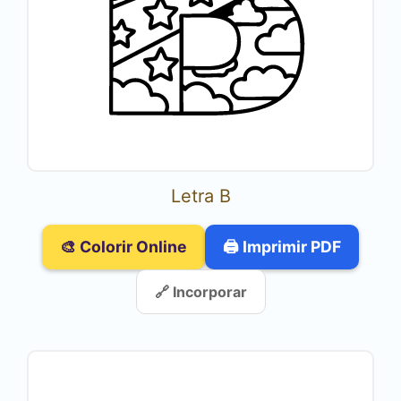
Letra B
🎨 Colorir Online
🖨️ Imprimir PDF
🔗 Incorporar