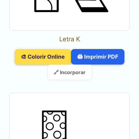
Letra K
🎨 Colorir Online
🖨️ Imprimir PDF
🔗 Incorporar