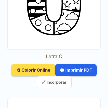
Letra O
🎨 Colorir Online
🖨️ Imprimir PDF
🔗 Incorporar