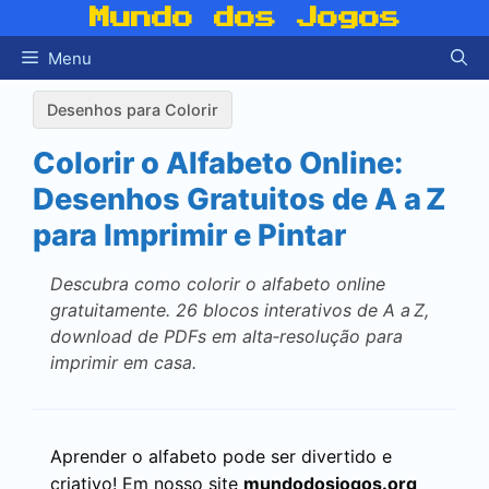
Pular
Mundo dos Jogos
para
Menu
o
conteúdo
Desenhos para Colorir
Colorir o Alfabeto Online:
Desenhos Gratuitos de A a Z
para Imprimir e Pintar
Descubra como colorir o alfabeto online
gratuitamente. 26 blocos interativos de A a Z,
download de PDFs em alta‑resolução para
imprimir em casa.
Aprender o alfabeto pode ser divertido e
criativo! Em nosso site
mundodosjogos.org