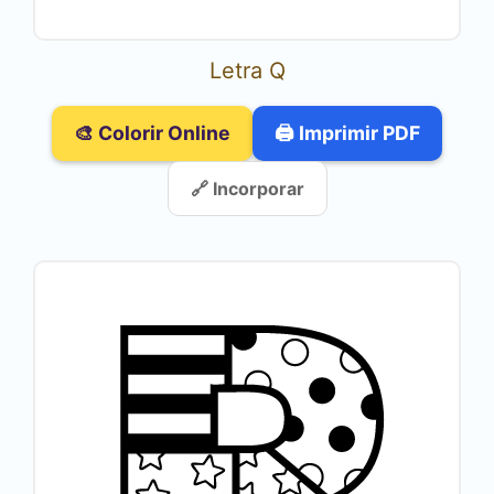
Letra Q
🎨 Colorir Online
🖨️ Imprimir PDF
🔗 Incorporar