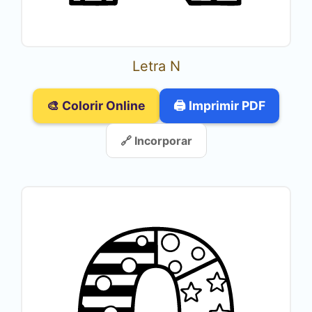
Letra N
🎨 Colorir Online
🖨️ Imprimir PDF
🔗 Incorporar