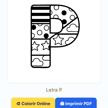
Letra P
🎨 Colorir Online
🖨️ Imprimir PDF