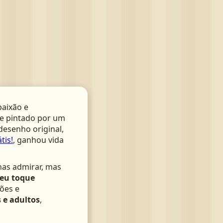
aixão e
te pintado por um
 desenho original,
tis!
, ganhou vida
nas admirar, mas
seu toque
ões e
 e adultos
,