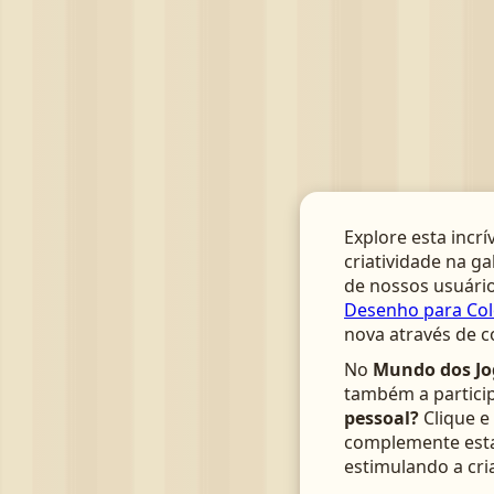
Explore esta incrí
criatividade na ga
de nossos usuário
Desenho para Colo
nova através de c
No
Mundo dos Jo
também a particip
pessoal?
Clique e
complemente esta 
estimulando a cri