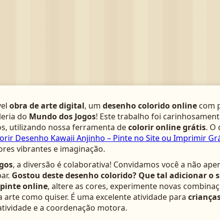
vel
obra de arte digital
, um
desenho colorido online
com p
leria do
Mundo dos Jogos
! Este trabalho foi carinhosamen
s, utilizando nossa ferramenta de
colorir online grátis
. O
rir Desenho Kawaii Anjinho – Pinte no Site ou Imprimir Grá
ores vibrantes e imaginação.
gos
, a diversão é colaborativa! Convidamos você a não ape
ar.
Gostou deste desenho colorido? Que tal adicionar o 
pinte online
, altere as cores, experimente novas combinaç
arte como quiser. É uma excelente atividade para
crianças
atividade e a coordenação motora.