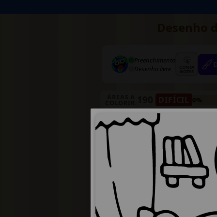
Desenho de
Preenchimento
CONTA
Desenho livre
GOTAS
ÁREAS A
190
DIFÍCIL
0%
COLORIR: