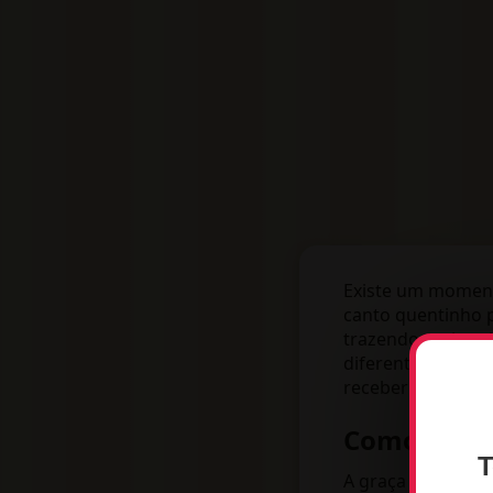
Existe um moment
canto quentinho p
trazendo cachorr
diferentes e dive
receber a primeira
Como dar v
T
A graça deste de