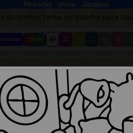
 Bichinhos Fofos no Beliche para Col
🏅
CORES
DESENHAR