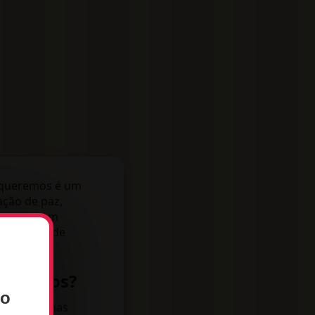
e queremos é um
ação de paz,
formas bem
ntes mesmo de
segredos?
ho
am as páginas