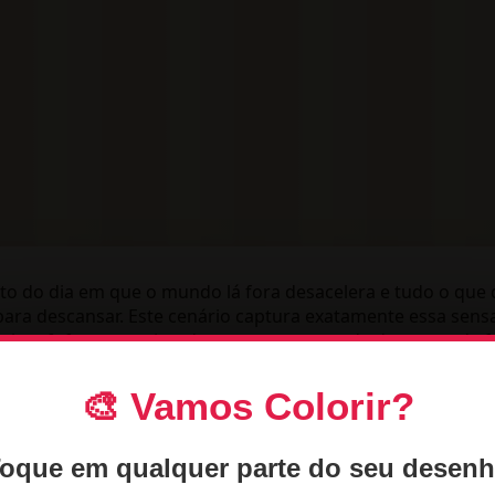
o do dia em que o mundo lá fora desacelera e tudo o qu
ara descansar. Este cenário captura exatamente essa sens
inhos fofos aproveitando o seu momento de descanso de 
rtidas. É o tipo de ilustração que transmite acolhimento a
 pincelada de cor.
🎨 Vamos Colorir?
ida a esse quarto cheio de pequenos 
oque em qualquer parte do seu desen
senho para pintar está nos detalhes minuciosos que lembr