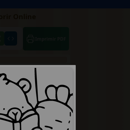
orir Online
Imprimir PDF