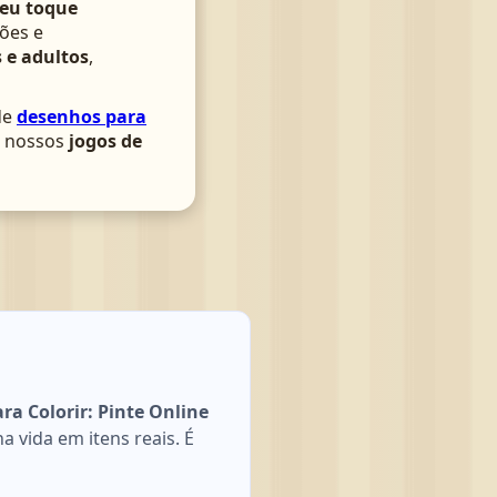
seu toque
ões e
 e adultos
,
de
desenhos para
om nossos
jogos de
a Colorir: Pinte Online
 vida em itens reais. É