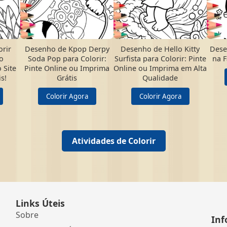
rir
Desenho de Kpop Derpy
Desenho de Hello Kitty
Dese
o
Soda Pop para Colorir:
Surfista para Colorir: Pinte
na F
 Site
Pinte Online ou Imprima
Online ou Imprima em Alta
s!
Grátis
Qualidade
Colorir Agora
Colorir Agora
Atividades de Colorir
Links Úteis
Sobre
Inf