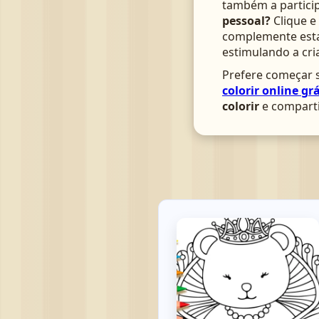
também a particip
pessoal?
Clique e
complemente esta 
estimulando a cri
Prefere começar s
colorir online grá
colorir
e comparti