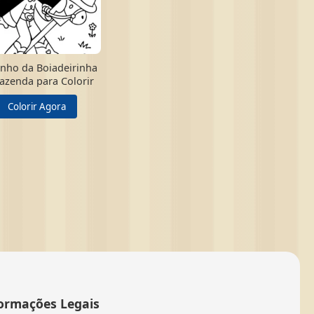
nho da Boiadeirinha
azenda para Colorir
Colorir Agora
ormações Legais