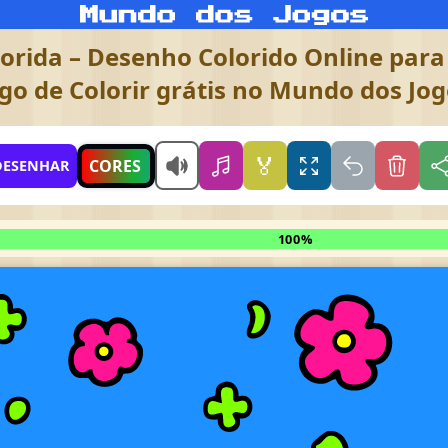
lorida – Desenho Colorido Online para 
go de Colorir grátis no Mundo dos Jo
🏅
CORES
DESENHAR
100%