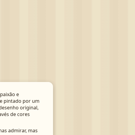
paixão e
te pintado por um
 desenho original,
avés de cores
nas admirar, mas