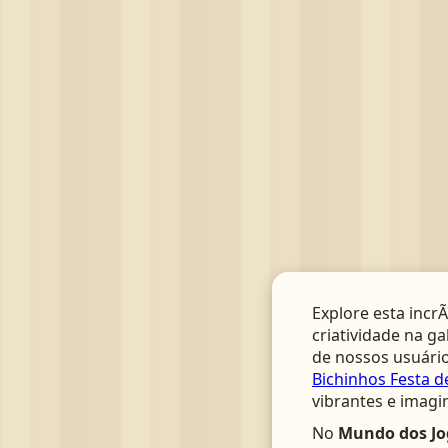
Explore esta incrÃ
criatividade na ga
de nossos usuário
Bichinhos Festa d
vibrantes e imagi
No
Mundo dos Jo