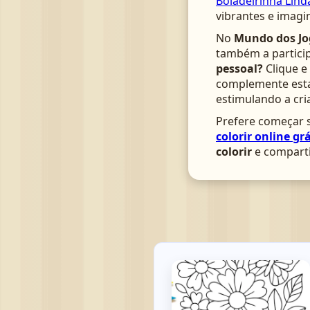
Boiadeirinha Lind
vibrantes e imagi
No
Mundo dos Jo
também a particip
pessoal?
Clique e
complemente esta 
estimulando a cri
Prefere começar s
colorir online grá
colorir
e comparti