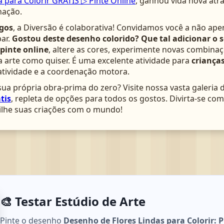
a para Colorir GRÁTIS ▷ Pinte Online
, ganhou vida nova atr
nação.
gos
, a Diversão é colaborativa! Convidamos você a não ape
ar.
Gostou deste desenho colorido? Que tal adicionar o 
pinte online
, altere as cores, experimente novas combinaç
arte como quiser. É uma excelente atividade para
crianças
atividade e a coordenação motora.
ua própria obra-prima do zero? Visite nossa vasta galeria 
tis
, repleta de opções para todos os gostos. Divirta-se c
lhe suas criações com o mundo!
🎨 Testar Estúdio de Arte
Pinte o desenho
Desenho de Flores Lindas para Colorir: 