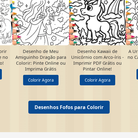
rir
Desenho de Meu
Desenho Kawaii de
A Ur
e no
Amiguinho Dragão para
Unicórnio com Arco-íris -
no C
o!
Colorir: Pinte Online ou
Imprimir PDF Grátis ou
Imprima Grátis
Pintar Online!
Colorir Agora
Colorir Agora
Desenhos Fofos para Colorir