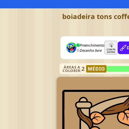
boiadeira tons coff
Preenchimento
CONTA
Desenho livre
GOTAS
ÁREAS A
2
MÉDIO
COLORIR: