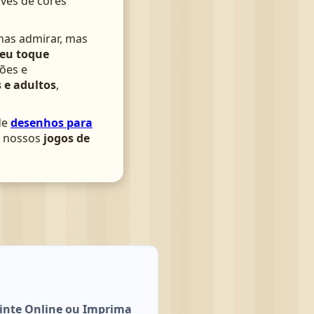
avés de cores
nas admirar, mas
seu toque
ões e
 e adultos
,
de
desenhos para
om nossos
jogos de
Pinte Online ou Imprima