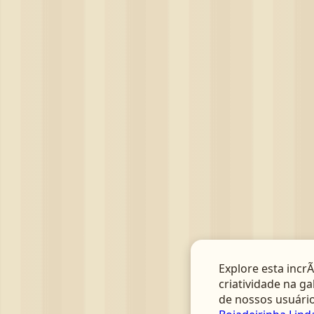
Explore esta incrÃ
criatividade na ga
de nossos usuário