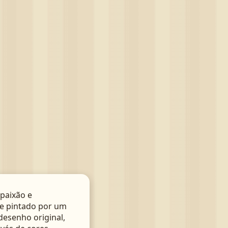
paixão e
te pintado por um
 desenho original,