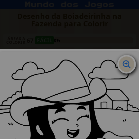
Desenho da Boiadeirinha na
Fazenda para Colorir
ÁREAS A
67
FÁCIL
0%
COLORIR: