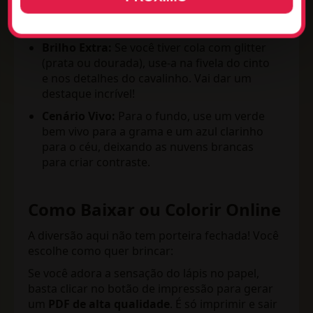
mas usar
rosa neon
ou
azul turquesa
nas
roupas e nos corações da bota?
Brilho Extra:
Se você tiver cola com glitter
(prata ou dourada), use-a na fivela do cinto
e nos detalhes do cavalinho. Vai dar um
destaque incrível!
Cenário Vivo:
Para o fundo, use um verde
bem vivo para a grama e um azul clarinho
para o céu, deixando as nuvens brancas
para criar contraste.
Como Baixar ou Colorir Online
A diversão aqui não tem porteira fechada! Você
escolhe como quer brincar:
Se você adora a sensação do lápis no papel,
basta clicar no botão de impressão para gerar
um
PDF de alta qualidade
. É só imprimir e sair