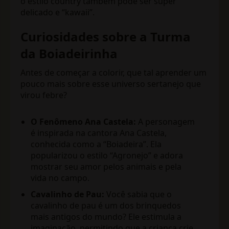
o estilo country também pode ser super
delicado e “kawaii”.
Curiosidades sobre a Turma
da Boiadeirinha
Antes de começar a colorir, que tal aprender um
pouco mais sobre esse universo sertanejo que
virou febre?
O Fenômeno Ana Castela:
A personagem
é inspirada na cantora Ana Castela,
conhecida como a “Boiadeira”. Ela
popularizou o estilo “Agronejo” e adora
mostrar seu amor pelos animais e pela
vida no campo.
Cavalinho de Pau:
Você sabia que o
cavalinho de pau é um dos brinquedos
mais antigos do mundo? Ele estimula a
imaginação, permitindo que a criança crie