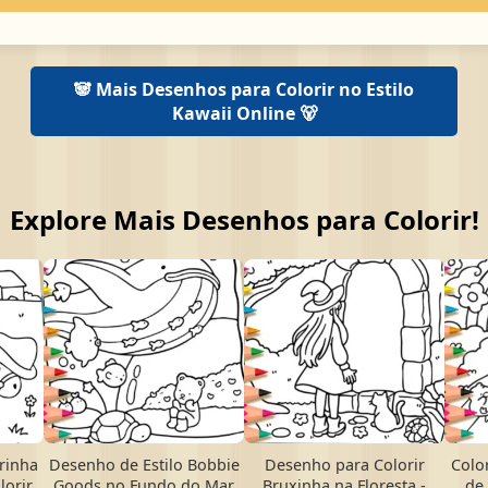
🐼 Mais Desenhos para Colorir no Estilo
Kawaii Online 🐻
Explore Mais Desenhos para Colorir!
rinha
Desenho de Estilo Bobbie
Desenho para Colorir
Colo
lorir
Goods no Fundo do Mar
Bruxinha na Floresta -
de 