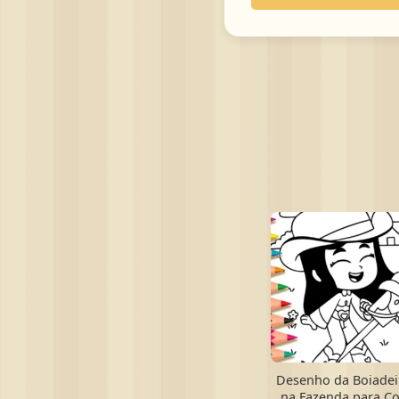
Desenho da Boiadei
na Fazenda para Co