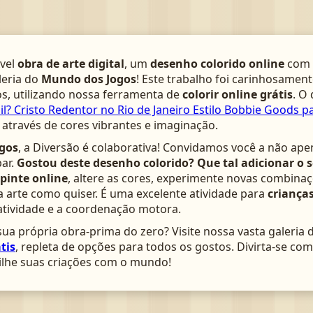
­vel
obra de arte digital
, um
desenho colorido online
com 
leria do
Mundo dos Jogos
! Este trabalho foi carinhosamen
s, utilizando nossa ferramenta de
colorir online grátis
. O
il? Cristo Redentor no Rio de Janeiro Estilo Bobbie Goods pa
através de cores vibrantes e imaginação.
gos
, a Diversão é colaborativa! Convidamos você a não ape
ar.
Gostou deste desenho colorido? Que tal adicionar o 
pinte online
, altere as cores, experimente novas combinaç
arte como quiser. É uma excelente atividade para
crianças
atividade e a coordenação motora.
ua própria obra-prima do zero? Visite nossa vasta galeria 
tis
, repleta de opções para todos os gostos. Divirta-se c
lhe suas criações com o mundo!