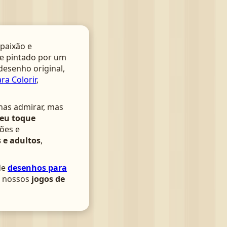
paixão e
te pintado por um
 desenho original,
ra Colorir
,
nas admirar, mas
seu toque
ões e
 e adultos
,
de
desenhos para
om nossos
jogos de