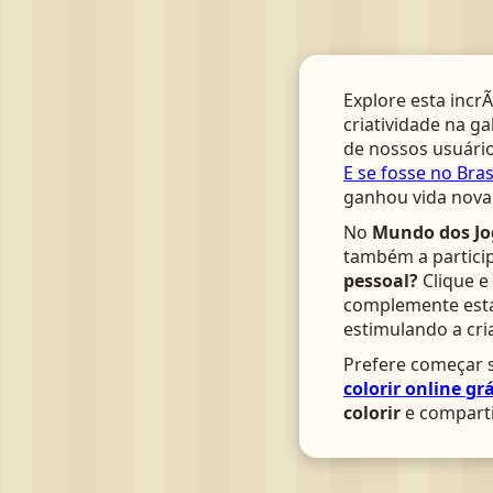
Explore esta incrÃ
criatividade na ga
de nossos usuário
E se fosse no Bras
ganhou vida nova 
No
Mundo dos Jo
também a particip
pessoal?
Clique e
complemente esta 
estimulando a cri
Prefere começar s
colorir online grá
colorir
e comparti