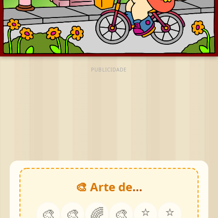
PUBLICIDADE
🎨 Arte de
…
⭐
⭐
🎨
🎨
🌈
🎨