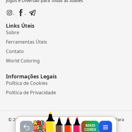
Jogos e Diversão para Todas as Idades
Links Úteis
Sobre
Ferramentas Úteis
Contato
World Coloring
Informações Legais
Política de Cookies
Política de Privacidade
©
2026
Mundo dos Jogos
• Jogos Online e Desenhos Para
Colorir
MAIS
CORES