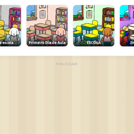
escola
Primeiro Dia de Aula
ESCOLA
lind
PUBLICIDADE