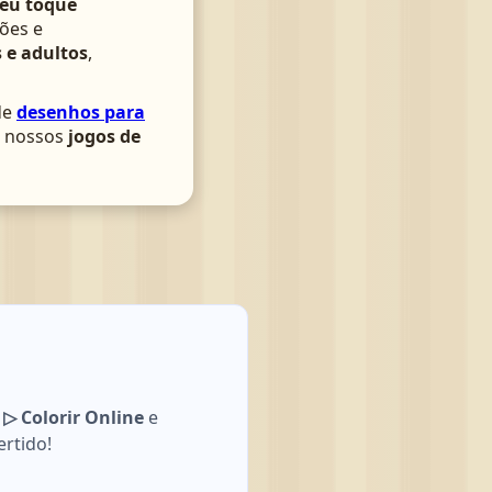
seu toque
ões e
 e adultos
,
de
desenhos para
om nossos
jogos de
 Colorir Online
e
ertido!