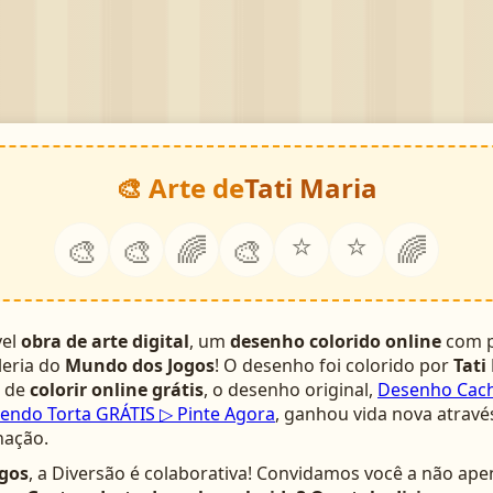
🎨 Arte de
Tati Maria
⭐
⭐
🎨
🎨
🌈
🎨
🌈
vel
obra de arte digital
, um
desenho colorido online
com p
leria do
Mundo dos Jogos
! O desenho foi colorido por
Tati
a de
colorir online grátis
, o desenho original,
Desenho Cach
endo Torta GRÁTIS ▷ Pinte Agora
, ganhou vida nova atravé
nação.
gos
, a Diversão é colaborativa! Convidamos você a não ape