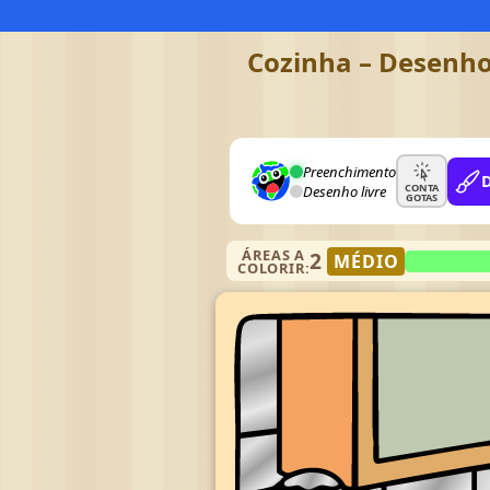
Cozinha – Desenho 
Preenchimento
CONTA
Desenho livre
GOTAS
ÁREAS A
2
MÉDIO
COLORIR: