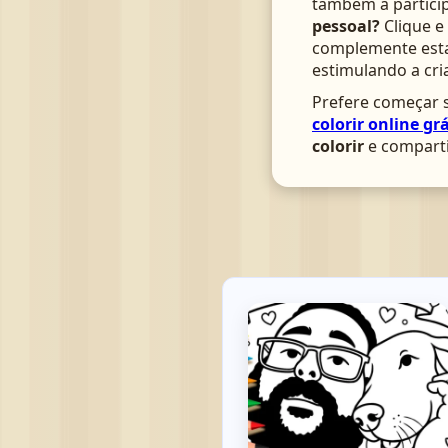
também a particip
pessoal?
Clique e
complemente esta 
estimulando a cri
Prefere começar s
colorir online grá
colorir
e comparti