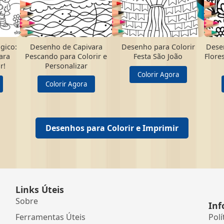
gico:
Desenho de Capivara
Desenho para Colorir
Dese
ara
Pescando para Colorir e
Festa São João
Flore
r!
Personalizar
Colorir Agora
Colorir Agora
Desenhos para Colorir e Imprimir
Links Úteis
Sobre
Inf
Ferramentas Úteis
Polí