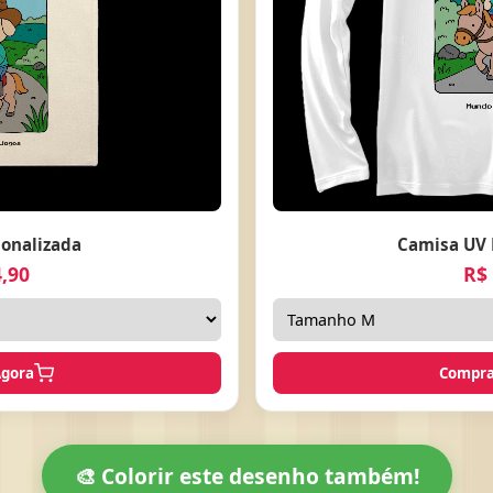
onalizada
Camisa UV 
,90
R$
Agora
Compra
🎨 Colorir este desenho também!