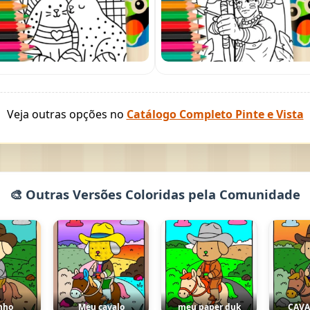
Veja outras opções no
Catálogo Completo Pinte e Vista
🎨 Outras Versões Coloridas pela Comunidade
nho
Meu cavalo
meu paper duk
CAV