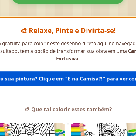
🎨 Relaxe, Pinte e Divirta-se!
gratuita para colorir este desenho direto aqui no navegador
resultado, tem a opção de transformar sua obra em uma
Ca
Exclusiva
.
tiu sua pintura? Clique em "E na Camisa?!" para ver com
🎨 Que tal colorir estes também?