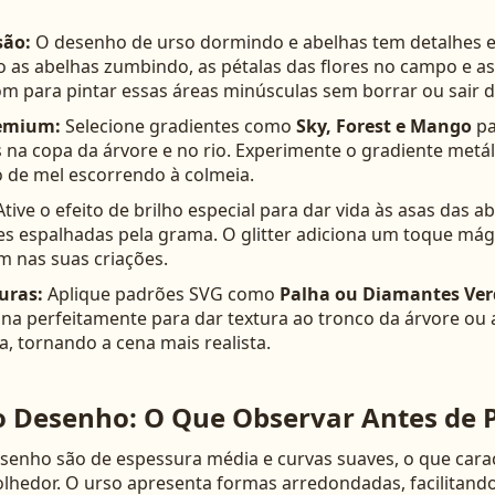
são:
O desenho de urso dormindo e abelhas tem detalhes 
as abelhas zumbindo, as pétalas das flores no campo e as
m para pintar essas áreas minúsculas sem borrar ou sair d
remium:
Selecione gradientes como
Sky, Forest e Mango
pa
s na copa da árvore e no rio. Experimente o gradiente metá
 de mel escorrendo à colmeia.
tive o efeito de brilho especial para dar vida às asas das a
res espalhadas pela grama. O glitter adiciona um toque mág
m nas suas criações.
uras:
Aplique padrões SVG como
Palha ou Diamantes Ver
ona perfeitamente para dar textura ao tronco da árvore ou
, tornando a cena mais realista.
o Desenho: O Que Observar Antes de P
esenho são de espessura média e curvas suaves, o que carac
lhedor. O urso apresenta formas arredondadas, facilitand