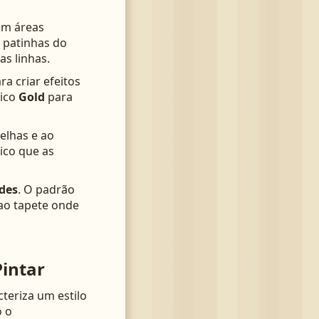
em áreas
 patinhas do
as linhas.
ra criar efeitos
lico
Gold
para
belhas e ao
ico que as
des
. O padrão
 ao tapete onde
intar
teriza um estilo
o o