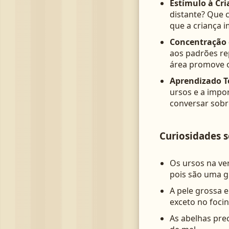
Estímulo à Cri
distante? Que 
que a criança i
Concentração 
aos padrões re
área promove o
Aprendizado T
ursos e a impo
conversar sobr
Curiosidades s
Os ursos na ve
pois são uma g
A pele grossa 
exceto no focin
As abelhas prec