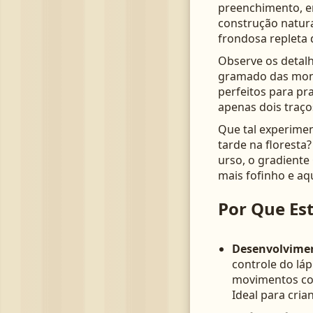
preenchimento, e
construção natura
frondosa repleta
Observe os detalh
gramado das monta
perfeitos para pr
apenas dois traço
Que tal experime
tarde na floresta
urso, o gradiente
mais fofinho e aq
Por Que Est
Desenvolvimen
controle do lá
movimentos con
Ideal para cria