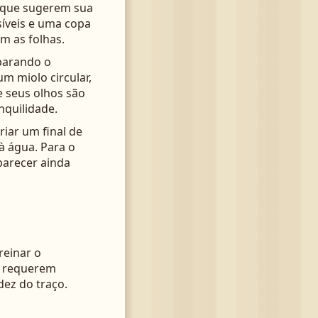
s que sugerem sua
síveis e uma copa
m as folhas.
eparando o
m miolo circular,
e seus olhos são
nquilidade.
iar um final de
à água. Para o
parecer ainda
reinar o
s requerem
dez do traço.