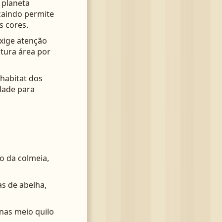
 planeta
caindo permite
s cores.
xige atenção
ntura área por
habitat dos
dade para
o da colmeia,
s de abelha,
enas meio quilo