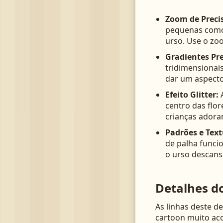
Zoom de Preci
pequenas como 
urso. Use o zoo
Gradientes P
tridimensionai
dar um aspecto
Efeito Glitter:
A
centro das flo
crianças adora
Padrões e Text
de palha funci
o urso descansa
Detalhes d
As linhas deste d
cartoon muito aco