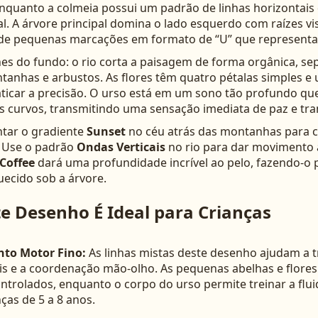
nquanto a colmeia possui um padrão de linhas horizontai
l. A árvore principal domina o lado esquerdo com raízes vi
 de pequenas marcações em formato de “U” que representa
es do fundo: o rio corta a paisagem de forma orgânica, s
nhas e arbustos. As flores têm quatro pétalas simples e u
aticar a precisão. O urso está em um sono tão profundo qu
s curvos, transmitindo uma sensação imediata de paz e tra
ntar o gradiente
Sunset
no céu atrás das montanhas para cr
? Use o padrão
Ondas Verticais
no rio para dar movimento 
Coffee
dará uma profundidade incrível ao pelo, fazendo-o 
uecido sob a árvore.
e Desenho É Ideal para Crianças
to Motor Fino:
As linhas mistas deste desenho ajudam a t
pis e a coordenação mão-olho. As pequenas abelhas e flore
trolados, enquanto o corpo do urso permite treinar a flui
nças de 5 a 8 anos.