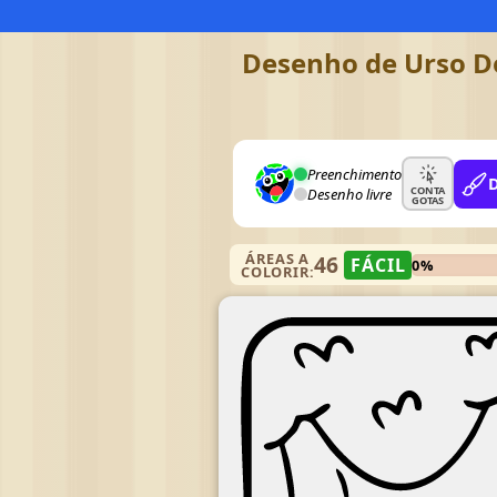
Desenho de Urso Do
Preenchimento
CONTA
Desenho livre
GOTAS
ÁREAS A
46
FÁCIL
0%
COLORIR: