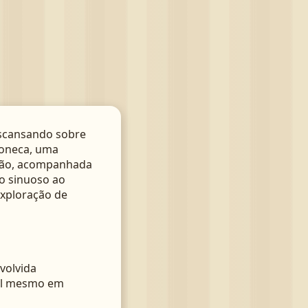
scansando sobre
soneca, uma
chão, acompanhada
io sinuoso ao
exploração de
volvida
nal mesmo em