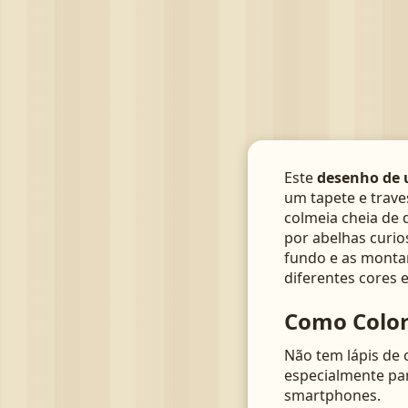
Este
desenho de 
um tapete e trave
colmeia cheia de
por abelhas curio
fundo e as monta
diferentes cores e
Como Color
Não tem lápis de 
especialmente pa
smartphones.