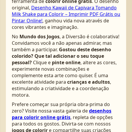
ferramenta de
colorir online grátis
. O desenho
original,
Desenho Kawaii de Capivara Tomando
Milk Shake para Colorir – Imprimir PDF Grátis ou
Pintar Online!
, ganhou vida nova através de
cores vibrantes e imaginação.
No
Mundo dos Jogos
, a Diversão é colaborativa!
Convidamos você a não apenas admirar, mas
também a participar.
Gostou deste desenho
colorido? Que tal adicionar o seu toque
pessoal?
Clique e
pinte online
, altere as cores,
experimente novas combinações e
complemente esta arte como quiser. É uma
excelente atividade para
crianças e adultos
,
estimulando a criatividade e a coordenação
motora.
Prefere começar sua própria obra-prima do
zero? Visite nossa vasta galeria de
desenhos
para colorir online grátis
, repleta de opções
para todos os gostos. Divirta-se com nossos
jogos de colorir
e compartilhe suas criações