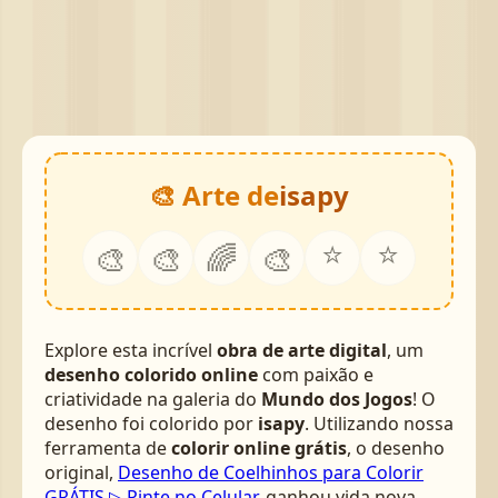
🎨 Arte de
isapy
⭐
⭐
🎨
🎨
🌈
🎨
Explore esta incrível
obra de arte digital
, um
desenho colorido online
com paixão e
criatividade na galeria do
Mundo dos Jogos
! O
desenho foi colorido por
isapy
. Utilizando nossa
ferramenta de
colorir online grátis
, o desenho
original,
Desenho de Coelhinhos para Colorir
GRÁTIS ▷ Pinte no Celular
, ganhou vida nova