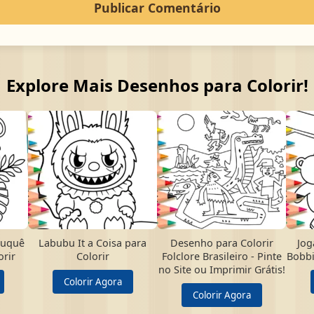
Explore Mais Desenhos para Colorir!
Buquê
Labubu It a Coisa para
Desenho para Colorir
Jog
orir
Colorir
Folclore Brasileiro - Pinte
Bobbi
no Site ou Imprimir Grátis!
Colorir Agora
Colorir Agora