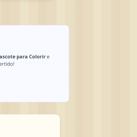
scote para Colorir
e
ertido!