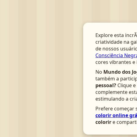
Explore esta incrÃ
criatividade na ga
de nossos usuário
Consciência Negra
cores vibrantes e
No
Mundo dos Jo
também a particip
pessoal?
Clique e
complemente esta 
estimulando a cri
Prefere começar s
colorir online grá
colorir
e comparti