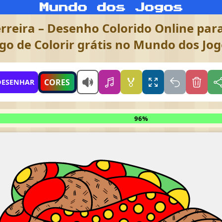
reira – Desenho Colorido Online para
go de Colorir grátis no Mundo dos Jo
🏅
CORES
DESENHAR
96%