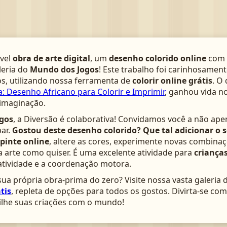
­vel
obra de arte digital
, um
desenho colorido online
com 
leria do
Mundo dos Jogos
! Este trabalho foi carinhosamen
s, utilizando nossa ferramenta de
colorir online grátis
. O
: Desenho Africano para Colorir e Imprimir
, ganhou vida n
 imaginação.
gos
, a Diversão é colaborativa! Convidamos você a não ape
ar.
Gostou deste desenho colorido? Que tal adicionar o 
pinte online
, altere as cores, experimente novas combinaç
arte como quiser. É uma excelente atividade para
crianças
atividade e a coordenação motora.
ua própria obra-prima do zero? Visite nossa vasta galeria 
tis
, repleta de opções para todos os gostos. Divirta-se c
lhe suas criações com o mundo!