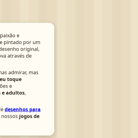
paixão e
te pintado por um
 desenho original,
ova através de
nas admirar, mas
seu toque
ões e
 e adultos
,
de
desenhos para
om nossos
jogos de