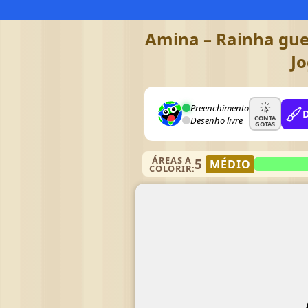
Amina – Rainha guer
Jo
Preenchimento
CONTA
Desenho livre
GOTAS
ÁREAS A
5
MÉDIO
COLORIR: