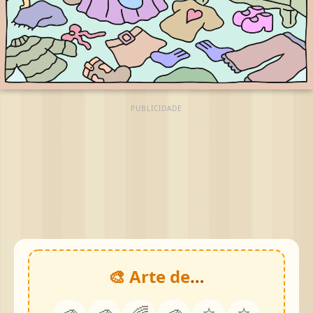
PUBLICIDADE
🎨 Arte de
…
⭐
⭐