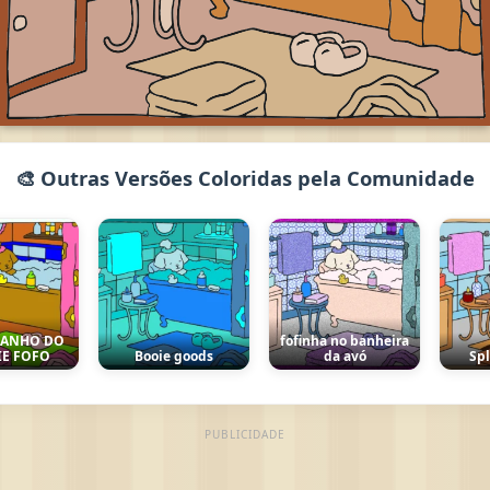
🎨 Outras Versões Coloridas pela Comunidade
ANHO DO
fofinha no banheira
 FOFO
Booie goods
da avó
Spla
PUBLICIDADE