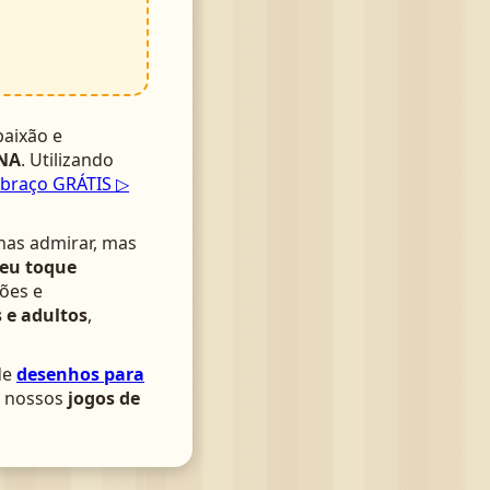
aixão e
NA
. Utilizando
braço GRÁTIS ▷
nas admirar, mas
seu toque
ões e
 e adultos
,
de
desenhos para
om nossos
jogos de