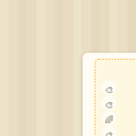
🎨
🎨
🌈
🎨