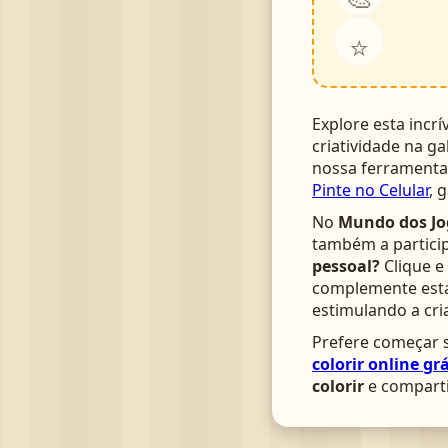
⭐
Explore esta incrí
criatividade na ga
nossa ferrament
Pinte no Celular
, 
No
Mundo dos Jo
também a particip
pessoal?
Clique e
complemente esta 
estimulando a cri
Prefere começar s
colorir online grá
colorir
e comparti