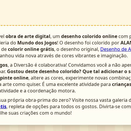
vel
obra de arte digital
, um
desenho colorido online
com p
leria do
Mundo dos Jogos
! O desenho foi colorido por
ALA
a de
colorir online grátis
, o desenho original,
Desenho de A
ganhou vida nova através de cores vibrantes e imaginação.
gos
, a Diversão é colaborativa! Convidamos você a não ape
ar.
Gostou deste desenho colorido? Que tal adicionar o 
pinte online
, altere as cores, experimente novas combinaç
arte como quiser. É uma excelente atividade para
crianças
atividade e a coordenação motora.
ua própria obra-prima do zero? Visite nossa vasta galeria 
tis
, repleta de opções para todos os gostos. Divirta-se c
lhe suas criações com o mundo!