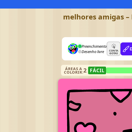
melhores amigas – 
Preenchimento
CONTA
Desenho livre
GOTAS
ÁREAS A
2
FÁCIL
COLORIR: