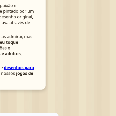
paixão e
te pintado por um
 desenho original,
nova através de
nas admirar, mas
seu toque
ões e
 e adultos
,
de
desenhos para
om nossos
jogos de