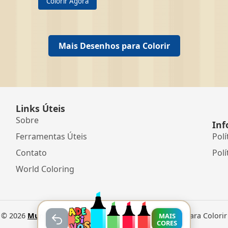
Colorir Agora
Mais Desenhos para Colorir
Links Úteis
Sobre
Inf
Ferramentas Úteis
Polí
Contato
Polí
World Coloring
©
2026
Mundo dos Jogos
• Jogos Online e Desenhos Para Colorir
MAIS
CORES