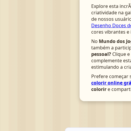
Explore esta incrÃ
criatividade na ga
de nossos usuário
Desenho Doces de
cores vibrantes e
No
Mundo dos Jo
também a particip
pessoal?
Clique e
complemente esta 
estimulando a cri
Prefere começar s
colorir online grá
colorir
e comparti